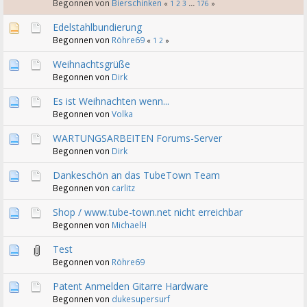
Begonnen von
Bierschinken
«
1
2
3
...
176
»
Edelstahlbundierung
Begonnen von
Röhre69
«
1
2
»
Weihnachtsgrüße
Begonnen von
Dirk
Es ist Weihnachten wenn...
Begonnen von
Volka
WARTUNGSARBEITEN Forums-Server
Begonnen von
Dirk
Dankeschön an das TubeTown Team
Begonnen von
carlitz
Shop / www.tube-town.net nicht erreichbar
Begonnen von
MichaelH
Test
Begonnen von
Röhre69
Patent Anmelden Gitarre Hardware
Begonnen von
dukesupersurf