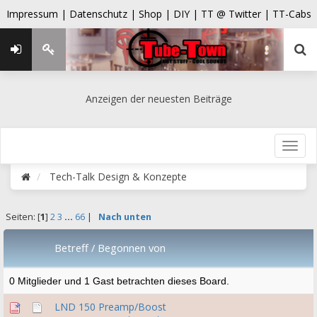
Impressum |
Datenschutz |
Shop |
DIY |
TT @ Twitter |
TT-Cabs
Anzeigen der neuesten Beiträge
Tech-Talk Design & Konzepte
Seiten: [
1
]
2
3
...
66
|
Nach unten
Betreff
/
Begonnen von
0 Mitglieder und 1 Gast betrachten dieses Board.
LND 150 Preamp/Boost