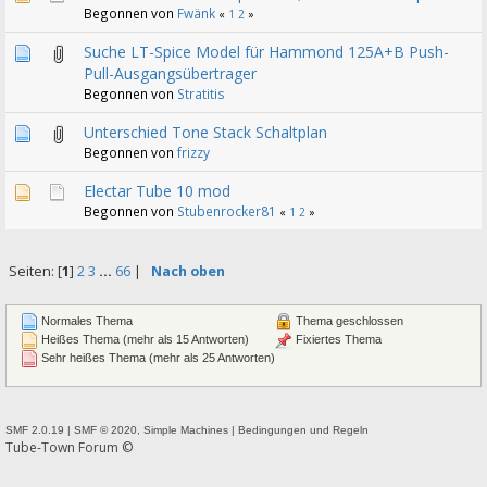
Begonnen von
Fwänk
«
1
2
»
Suche LT-Spice Model für Hammond 125A+B Push-
Pull-Ausgangsübertrager
Begonnen von
Stratitis
Unterschied Tone Stack Schaltplan
Begonnen von
frizzy
Electar Tube 10 mod
Begonnen von
Stubenrocker81
«
1
2
»
Seiten: [
1
]
2
3
...
66
|
Nach oben
Normales Thema
Thema geschlossen
Heißes Thema (mehr als 15 Antworten)
Fixiertes Thema
Sehr heißes Thema (mehr als 25 Antworten)
SMF 2.0.19
|
SMF © 2020
,
Simple Machines
|
Bedingungen und Regeln
Tube-Town Forum ©