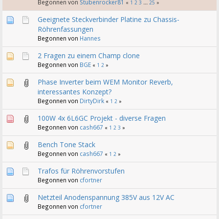
Begonnen von
Stubenrocker81
«
1
2
3
...
25
»
Geeignete Steckverbinder Platine zu Chassis-
Röhrenfassungen
Begonnen von
Hannes
2 Fragen zu einem Champ clone
Begonnen von
BGE
«
1
2
»
Phase Inverter beim WEM Monitor Reverb,
interessantes Konzept?
Begonnen von
DirtyDirk
«
1
2
»
100W 4x 6L6GC Projekt - diverse Fragen
Begonnen von
cash667
«
1
2
3
»
Bench Tone Stack
Begonnen von
cash667
«
1
2
»
Trafos für Röhrenvorstufen
Begonnen von
cfortner
Netzteil Anodenspannung 385V aus 12V AC
Begonnen von
cfortner