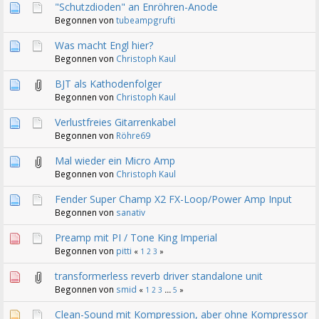
"Schutzdioden" an Enröhren-Anode
Begonnen von
tubeampgrufti
Was macht Engl hier?
Begonnen von
Christoph Kaul
BJT als Kathodenfolger
Begonnen von
Christoph Kaul
Verlustfreies Gitarrenkabel
Begonnen von
Röhre69
Mal wieder ein Micro Amp
Begonnen von
Christoph Kaul
Fender Super Champ X2 FX-Loop/Power Amp Input
Begonnen von
sanativ
Preamp mit PI / Tone King Imperial
Begonnen von
pitti
«
1
2
3
»
transformerless reverb driver standalone unit
Begonnen von
smid
«
1
2
3
...
5
»
Clean-Sound mit Kompression, aber ohne Kompressor