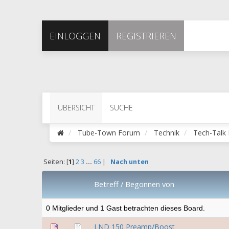
EINLOGGEN
REGISTRIEREN
ÜBERSICHT
SUCHE
Tube-Town Forum
Technik
Tech-Talk
Seiten: [
1
]
2
3
...
66
|
Nach unten
Betreff
/
Begonnen von
0 Mitglieder und 1 Gast betrachten dieses Board.
LND 150 Preamp/Boost