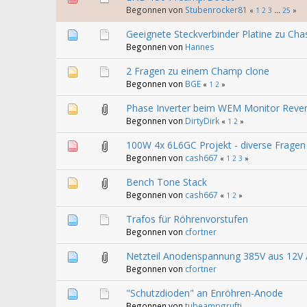
Begonnen von
Stubenrocker81
«
1
2
3
...
25
»
Geeignete Steckverbinder Platine zu Ch
Begonnen von
Hannes
2 Fragen zu einem Champ clone
Begonnen von
BGE
«
1
2
»
Phase Inverter beim WEM Monitor Rever
Begonnen von
DirtyDirk
«
1
2
»
100W 4x 6L6GC Projekt - diverse Fragen
Begonnen von
cash667
«
1
2
3
»
Bench Tone Stack
Begonnen von
cash667
«
1
2
»
Trafos für Röhrenvorstufen
Begonnen von
cfortner
Netzteil Anodenspannung 385V aus 12V
Begonnen von
cfortner
"Schutzdioden" an Enröhren-Anode
Begonnen von
tubeampgrufti