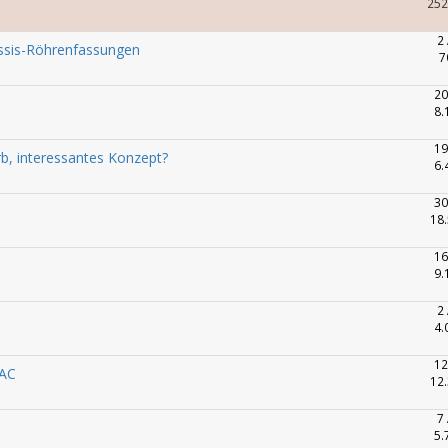
252
2
assis-Röhrenfassungen
7
20
8.
19
b, interessantes Konzept?
6.
30
18.
16
9.
2
4.
12
 AC
12.
7
5.