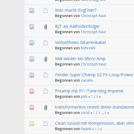
Was macht Engl hier?
Begonnen von
Christoph Kaul
BJT als Kathodenfolger
Begonnen von
Christoph Kaul
Verlustfreies Gitarrenkabel
Begonnen von
Röhre69
Mal wieder ein Micro Amp
Begonnen von
Christoph Kaul
Fender Super Champ X2 FX-Loop/Power
Begonnen von
sanativ
Preamp mit PI / Tone King Imperial
Begonnen von
pitti
«
1
2
3
»
transformerless reverb driver standalone
Begonnen von
smid
«
1
2
3
...
5
»
Clean-Sound mit Kompression, aber oh
Begonnen von
Fwänk
«
1
2
»