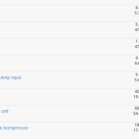
6
5.
5
4.
1
4.
6
6.
5
 Amp Input
5.
42
19.
63
 unit
54.
18
ne Kompressor
17.