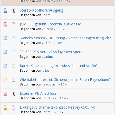
Begonnen von
Joachim
«
1
2
3
...
7
»
Stereo-Kopfhörerausgang
Begonnen von
Röhre69
JCM 900 gefühlt Potenzial auf Masse
Begonnen von
vp-zero
«
1
2
3
»
Standby Switch - DC Rating - Verbesserungen möglich?
Begonnen von
QOTSA_Lover
TT 5E3 PTs Vertical Vs laydown Specs
Begonnen von
Leadman
Kurze Kabel verlängern - wie sicher und schön?
Begonnen von
julius
Wie haltet Ihr es mit Sicherungen in Euren Eigenbäuen?
Begonnen von
headcrash
«
1
2
»
Externer PE-Anschluss
Begonnen von
Röhre69
«
1
2
3
4
»
Erdungs-/Sicherheitskonzept Peavey 6505 MH
Begonnen von
Röhre69
«
1
2
»