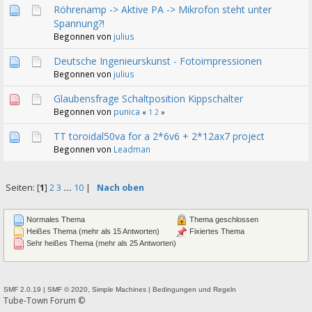
Röhrenamp -> Aktive PA -> Mikrofon steht unter
Spannung?!
Begonnen von
julius
Deutsche Ingenieurskunst - Fotoimpressionen
Begonnen von
julius
Glaubensfrage Schaltposition Kippschalter
Begonnen von
punica
«
1
2
»
TT toroidal50va for a 2*6v6 + 2*12ax7 project
Begonnen von
Leadman
Seiten: [
1
]
2
3
...
10
|
Nach oben
Normales Thema
Thema geschlossen
Heißes Thema (mehr als 15 Antworten)
Fixiertes Thema
Sehr heißes Thema (mehr als 25 Antworten)
SMF 2.0.19
|
SMF © 2020
,
Simple Machines
|
Bedingungen und Regeln
Tube-Town Forum ©