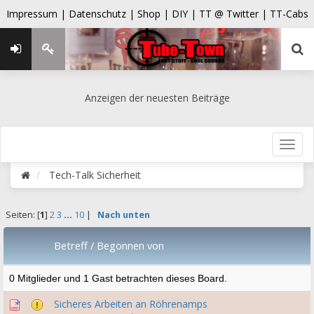
Impressum |
Datenschutz |
Shop |
DIY |
TT @ Twitter |
TT-Cabs
Anzeigen der neuesten Beiträge
Tech-Talk Sicherheit
Seiten: [
1
]
2
3
...
10
|
Nach unten
Betreff
/
Begonnen von
0 Mitglieder und 1 Gast betrachten dieses Board.
Sicheres Arbeiten an Röhrenamps