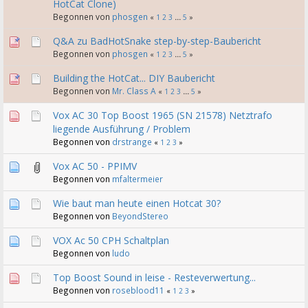
HotCat Clone)
Begonnen von
phosgen
«
1
2
3
...
5
»
Q&A zu BadHotSnake step-by-step-Baubericht
Begonnen von
phosgen
«
1
2
3
...
5
»
Building the HotCat... DIY Baubericht
Begonnen von
Mr. Class A
«
1
2
3
...
5
»
Vox AC 30 Top Boost 1965 (SN 21578) Netztrafo
liegende Ausführung / Problem
Begonnen von
drstrange
«
1
2
3
»
Vox AC 50 - PPIMV
Begonnen von
mfaltermeier
Wie baut man heute einen Hotcat 30?
Begonnen von
BeyondStereo
VOX Ac 50 CPH Schaltplan
Begonnen von
ludo
Top Boost Sound in leise - Resteverwertung...
Begonnen von
roseblood11
«
1
2
3
»