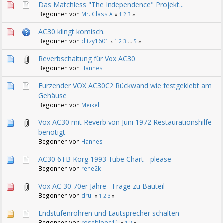
Das Matchless "The Independence" Projekt...
Begonnen von
Mr. Class A
«
1
2
3
»
AC30 klingt komisch.
Begonnen von
ditzy1601
«
1
2
3
...
5
»
Reverbschaltung für Vox AC30
Begonnen von
Hannes
Furzender VOX AC30C2 Rückwand wie festgeklebt am
Gehäuse
Begonnen von
Meikel
Vox AC30 mit Reverb von Juni 1972 Restaurationshilfe
benötigt
Begonnen von
Hannes
AC30 6TB Korg 1993 Tube Chart - please
Begonnen von
rene2k
Vox AC 30 70er Jahre - Frage zu Bauteil
Begonnen von
drul
«
1
2
3
»
Endstufenröhren und Lautsprecher schalten
Begonnen von
roseblood11
«
1
2
»