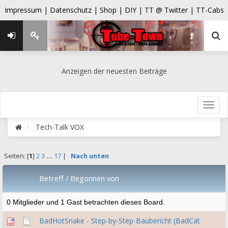
Impressum |
Datenschutz |
Shop |
DIY |
TT @ Twitter |
TT-Cabs
Anzeigen der neuesten Beiträge
Tech-Talk VOX
Seiten: [
1
]
2
3
...
17
|
Nach unten
Betreff
/
Begonnen von
0 Mitglieder und 1 Gast betrachten dieses Board.
BadHotSnake - Step-by-Step-Baubericht (BadCat