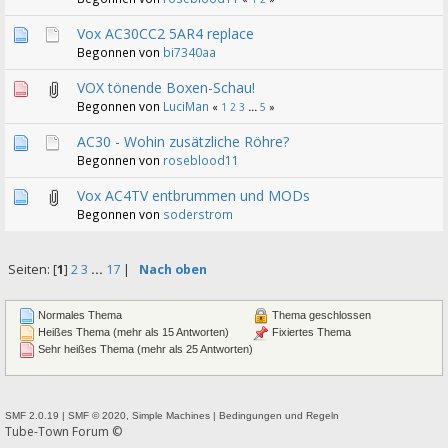
Vox AC30CC2 5AR4 replace
Begonnen von
bi7340aa
VOX tönende Boxen-Schau!
Begonnen von
LuciMan
«
1
2
3
...
5
»
AC30 - Wohin zusätzliche Röhre?
Begonnen von
roseblood11
Vox AC4TV entbrummen und MODs
Begonnen von
soderstrom
Seiten: [
1
]
2
3
...
17
|
Nach oben
Normales Thema
Thema geschlossen
Heißes Thema (mehr als 15 Antworten)
Fixiertes Thema
Sehr heißes Thema (mehr als 25 Antworten)
SMF 2.0.19
|
SMF © 2020
,
Simple Machines
|
Bedingungen und Regeln
Tube-Town Forum ©