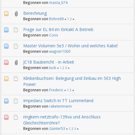
Begonnen von
masta_k74
Berechnung
Begonnen von
Röhre69
«
1
2
»
Frage zur EL 84 im Eintakt A Betrieb
Begonnen von
Cons
Master Volumen 5e3 / Wohin und welches Kabel
Begonnen von
wagner1003
JC18 Baubericht - in Arbeit
Begonnen von
tuck
«
1
2
3
»
Klinkenbuchsen: Belegung und Einbau im 5E3 High
Power
Begonnen von
Frederic
«
1
2
»
Impedanz Switch in TT Lummerland
Begonnen von
raketenmann
ringkern-netztrafo-139va und Anschluss
Gleichrichterröhre?
Begonnen von
Günter53
«
1
2
3
»