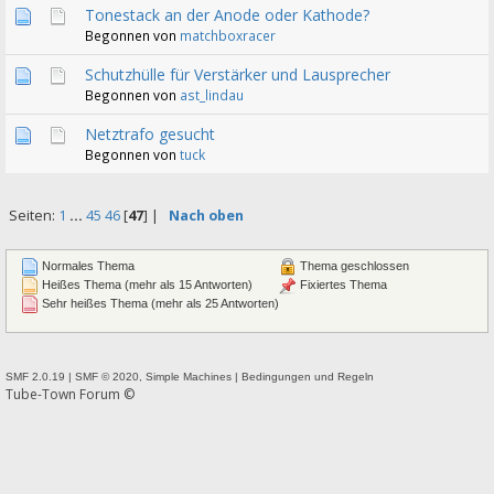
Tonestack an der Anode oder Kathode?
Begonnen von
matchboxracer
Schutzhülle für Verstärker und Lausprecher
Begonnen von
ast_lindau
Netztrafo gesucht
Begonnen von
tuck
Seiten:
1
...
45
46
[
47
] |
Nach oben
Normales Thema
Thema geschlossen
Heißes Thema (mehr als 15 Antworten)
Fixiertes Thema
Sehr heißes Thema (mehr als 25 Antworten)
SMF 2.0.19
|
SMF © 2020
,
Simple Machines
|
Bedingungen und Regeln
Tube-Town Forum ©