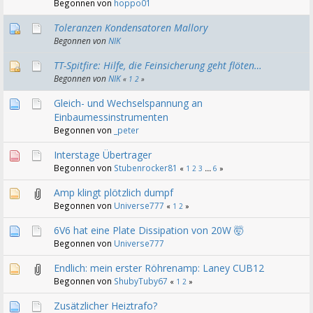
Begonnen von
hoppo01
Toleranzen Kondensatoren Mallory
Begonnen von
NIK
TT-Spitfire: Hilfe, die Feinsicherung geht flöten…
Begonnen von
NIK
«
1
2
»
Gleich- und Wechselspannung an
Einbaumessinstrumenten
Begonnen von
_peter
Interstage Übertrager
Begonnen von
Stubenrocker81
«
1
2
3
...
6
»
Amp klingt plötzlich dumpf
Begonnen von
Universe777
«
1
2
»
6V6 hat eine Plate Dissipation von 20W 🤯
Begonnen von
Universe777
Endlich: mein erster Röhrenamp: Laney CUB12
Begonnen von
ShubyTuby67
«
1
2
»
Zusätzlicher Heiztrafo?