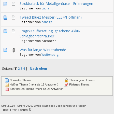
Strukturlack für Metallgehäuse - Erfahrungen
Begonnen von
Laurent
Tweed Bluez Meister (EL34/Hoffman)
Begonnen von
hansge
Frage/Kaufberatung: gescheite Akku-
Schlagbohrschrauber
Begonnen von haebbe58
Was für lange Winterabende...
Begonnen von
Wuffenberg
Seiten: [
1
]
2
3
4
|
Nach oben
Normales Thema
Thema geschlossen
Heißes Thema (mehr als 15 Antworten)
Fixiertes Thema
Sehr heißes Thema (mehr als 25 Antworten)
SMF 2.0.19
|
SMF © 2020
,
Simple Machines
|
Bedingungen und Regeln
Tube-Town Forum ©