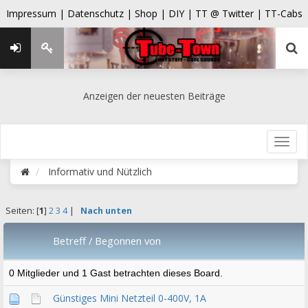
Impressum |
Datenschutz |
Shop |
DIY |
TT @ Twitter |
TT-Cabs
Anzeigen der neuesten Beiträge
Informativ und Nützlich
Seiten: [
1
]
2
3
4
|
Nach unten
Betreff
/
Begonnen von
0 Mitglieder und 1 Gast betrachten dieses Board.
Günstiges Mini Netzteil 0-400V, 1A