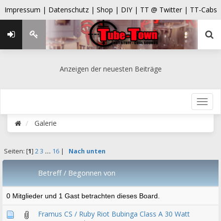
Impressum |
Datenschutz |
Shop |
DIY |
TT @ Twitter |
TT-Cabs
Anzeigen der neuesten Beiträge
Galerie
Seiten: [
1
]
2
3
...
16
|
Nach unten
Betreff
/
Begonnen von
0 Mitglieder und 1 Gast betrachten dieses Board.
Framus CS / Ruby Riot Bubinga Class A 30 Watt