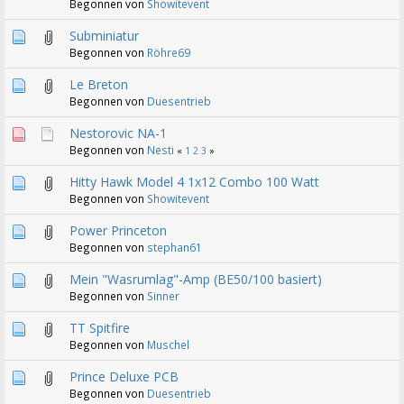
Begonnen von
Showitevent
Subminiatur
Begonnen von
Röhre69
Le Breton
Begonnen von
Duesentrieb
Nestorovic NA-1
Begonnen von
Nesti
«
1
2
3
»
Hitty Hawk Model 4 1x12 Combo 100 Watt
Begonnen von
Showitevent
Power Princeton
Begonnen von
stephan61
Mein "Wasrumlag"-Amp (BE50/100 basiert)
Begonnen von
Sinner
TT Spitfire
Begonnen von
Muschel
Prince Deluxe PCB
Begonnen von
Duesentrieb