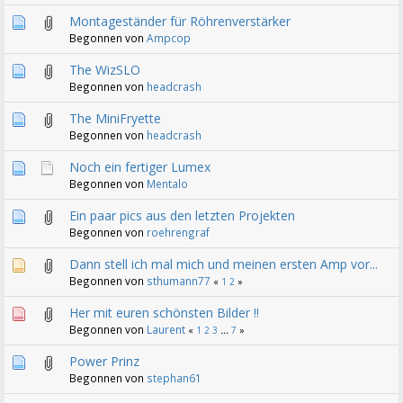
Montageständer für Röhrenverstärker
Begonnen von
Ampcop
The WizSLO
Begonnen von
headcrash
The MiniFryette
Begonnen von
headcrash
Noch ein fertiger Lumex
Begonnen von
Mentalo
Ein paar pics aus den letzten Projekten
Begonnen von
roehrengraf
Dann stell ich mal mich und meinen ersten Amp vor...
Begonnen von
sthumann77
«
1
2
»
Her mit euren schönsten Bilder !!
Begonnen von
Laurent
«
1
2
3
...
7
»
Power Prinz
Begonnen von
stephan61