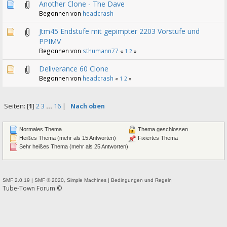
Another Clone - The Dave
Begonnen von
headcrash
Jtm45 Endstufe mit gepimpter 2203 Vorstufe und
PPIMV
Begonnen von
sthumann77
«
1
2
»
Deliverance 60 Clone
Begonnen von
headcrash
«
1
2
»
Seiten: [
1
]
2
3
...
16
|
Nach oben
Normales Thema
Thema geschlossen
Heißes Thema (mehr als 15 Antworten)
Fixiertes Thema
Sehr heißes Thema (mehr als 25 Antworten)
SMF 2.0.19
|
SMF © 2020
,
Simple Machines
|
Bedingungen und Regeln
Tube-Town Forum ©