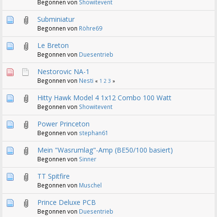
Begonnen von
Showitevent
Subminiatur
Begonnen von
Röhre69
Le Breton
Begonnen von
Duesentrieb
Nestorovic NA-1
Begonnen von
Nesti
«
1
2
3
»
Hitty Hawk Model 4 1x12 Combo 100 Watt
Begonnen von
Showitevent
Power Princeton
Begonnen von
stephan61
Mein "Wasrumlag"-Amp (BE50/100 basiert)
Begonnen von
Sinner
TT Spitfire
Begonnen von
Muschel
Prince Deluxe PCB
Begonnen von
Duesentrieb