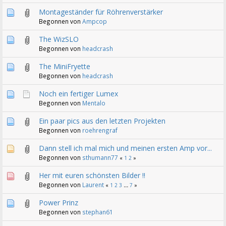
Montageständer für Röhrenverstärker
Begonnen von
Ampcop
The WizSLO
Begonnen von
headcrash
The MiniFryette
Begonnen von
headcrash
Noch ein fertiger Lumex
Begonnen von
Mentalo
Ein paar pics aus den letzten Projekten
Begonnen von
roehrengraf
Dann stell ich mal mich und meinen ersten Amp vor...
Begonnen von
sthumann77
«
1
2
»
Her mit euren schönsten Bilder !!
Begonnen von
Laurent
«
1
2
3
...
7
»
Power Prinz
Begonnen von
stephan61