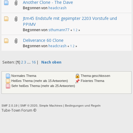
Another Clone - The Dave
Begonnen von
headcrash
Jtm45 Endstufe mit gepimpter 2203 Vorstufe und
PPIMV
Begonnen von
sthumann77
«
1
2
»
Deliverance 60 Clone
Begonnen von
headcrash
«
1
2
»
Seiten: [
1
]
2
3
...
16
|
Nach oben
Normales Thema
Thema geschlossen
Heißes Thema (mehr als 15 Antworten)
Fixiertes Thema
Sehr heißes Thema (mehr als 25 Antworten)
SMF 2.0.19
|
SMF © 2020
,
Simple Machines
|
Bedingungen und Regeln
Tube-Town Forum ©