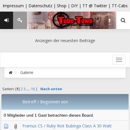
Impressum |
Datenschutz |
Shop |
DIY |
TT @ Twitter |
TT-Cabs
Anzeigen der neuesten Beiträge
Galerie
Seiten: [
1
]
2
3
...
16
|
Nach unten
Betreff
/
Begonnen von
0 Mitglieder und 1 Gast betrachten dieses Board.
Framus CS / Ruby Riot Bubinga Class A 30 Watt