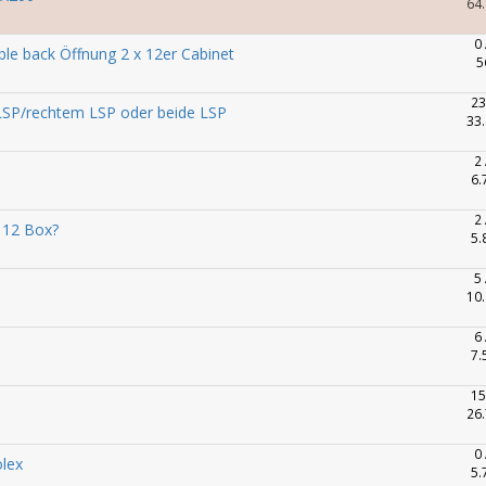
64.
0
le back Öffnung 2 x 12er Cabinet
5
23
 LSP/rechtem LSP oder beide LSP
33.
2
6.
2
x 12 Box?
5.
5
10.
6
7.
15
26.
0
olex
5.