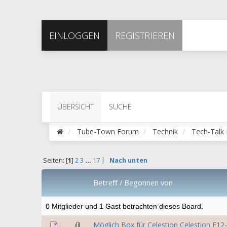
EINLOGGEN
REGISTRIEREN
ÜBERSICHT
SUCHE
Tube-Town Forum
Technik
Tech-Talk
Seiten: [
1
]
2
3
...
17
|
Nach unten
Betreff
/
Begonnen von
0 Mitglieder und 1 Gast betrachten dieses Board.
Möglich Box für Celestion Celestion F12