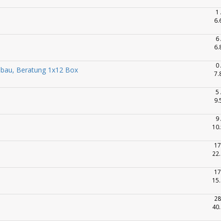
1
6.
6
6.
0
enbau, Beratung 1x12 Box
7.
5
9.
9
10.
17
22.
17
15.
28
40.