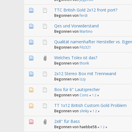
TTC British Gold 2x12 front port?
Begonnen von
ferdi
Qes und Vorwiderstand
Begonnen von
Martino
Qualität namenhafter Hersteller vs. Eig
Begonnen von
Filz321
Welches Tolex ist das?
Begonnen von
thonk
2x12 Stereo Box mit Trennwand
Begonnen von
Izzy
Box für 6" Lautsprecher
Begonnen von
Cons
«
1
2
»
TT 1x12 British Custom Gold Problem
Begonnen von
slinky
«
1
2
»
2x8" für Bass
Begonnen von haebbe58
«
1
2
»