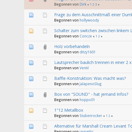
Begonnen von
Dirk
«
1
2
3
»
Frage zu dem Ausschnittmaß einer Dumb
Begonnen von
hollywoody
Schalter zum switchen zwischen linkem
Begonnen von
Concze
«
1
2
»
Holz vorbehandeln
Begonnen von
ditzy1601
Lautsprecher baulich trennen in einer 2 
Begonnen von
Ventil
Baffle-Konstruktion: Was macht was?
Begonnen von
JalapenoSlug
Box von "SOUND" - hat jemand Infos?
Begonnen von
hoppo01
1"12 Metallbox
Begonnen von
Stubenrocker
«
1
2
»
Alternative für Marshall Cream Levant T
Begonnen von
jaypetto