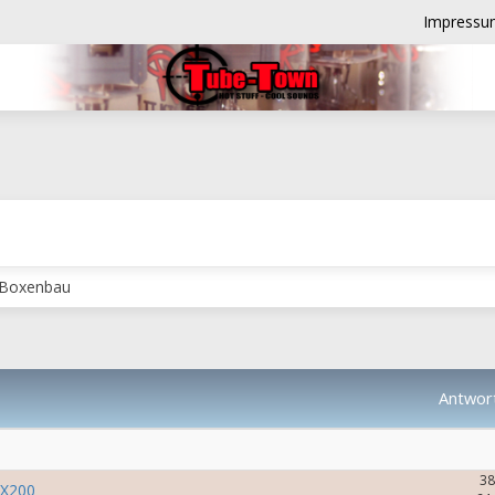
Impressu
 Boxenbau
Antwor
38
-X200