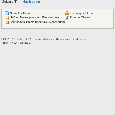
Seiten: [
1
] |
Nach oben
Normales Thema
Thema geschlossen
Heißes Thema (mehr als 15 Antworten)
Fixiertes Thema
Sehr heißes Thema (mehr als 25 Antworten)
SMF 2.0.19
|
SMF © 2020
,
Simple Machines
|
Bedingungen und Regeln
Tube-Town Forum ©