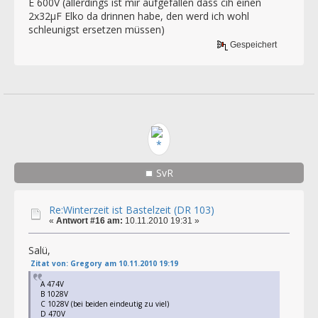
E 600V (allerdings ist mir aufgefallen dass cih einen
2x32µF Elko da drinnen habe, den werd ich wohl
schleunigst ersetzen müssen)
Gespeichert
SvR
Re:Winterzeit ist Bastelzeit (DR 103)
«
Antwort #16 am:
10.11.2010 19:31 »
Salü,
Zitat von: Gregory am 10.11.2010 19:19
A 474V
B 1028V
C 1028V (bei beiden eindeutig zu viel)
D 470V