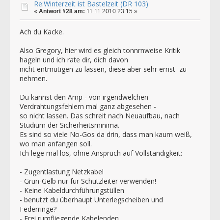
Re:Winterzeit ist Bastelzeit (DR 103)
«
Antwort #28 am:
11.11.2010 23:15 »
Ach du Kacke.
Also Gregory, hier wird es gleich tonnrnweise Kritik
hageln und ich rate dir, dich davon
nicht entmutigen zu lassen, diese aber sehr ernst zu
nehmen.
Du kannst den Amp - von irgendwelchen
Verdrahtungsfehlern mal ganz abgesehen -
so nicht lassen. Das schreit nach Neuaufbau, nach
Studium der Sicherheitsminima.
Es sind so viele No-Gos da drin, dass man kaum weiß,
wo man anfangen soll.
Ich lege mal los, ohne Anspruch auf Vollständigkeit:
- Zugentlastung Netzkabel
- Grün-Gelb nur für Schutzleiter verwenden!
- Keine Kabeldurchführungstüllen
- benutzt du überhaupt Unterlegscheiben und
Federringe?
- Frei rumfliegende Kabelenden