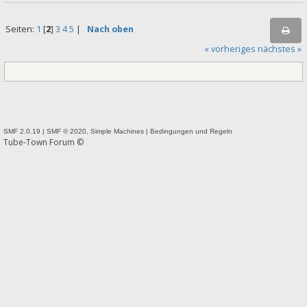
Seiten:
1
[
2
]
3
4
5
|
Nach oben
« vorheriges
nächstes »
SMF 2.0.19
|
SMF © 2020
,
Simple Machines
|
Bedingungen und Regeln
Tube-Town Forum ©