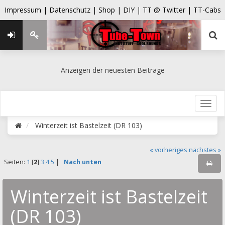
Impressum |
Datenschutz |
Shop |
DIY |
TT @ Twitter |
TT-Cabs
Anzeigen der neuesten Beiträge
Winterzeit ist Bastelzeit (DR 103)
« vorheriges
nächstes »
Seiten:
1
[
2
]
3
4
5
|
Nach unten
Winterzeit ist Bastelzeit
(DR 103)