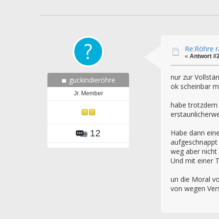
Re:Röhre ra
«
Antwort #
nur zur Vollstän
guckindieröhre
ok scheinbar ma
Jr. Member
habe trotzdem m
erstaunlicherwe
Habe dann ein
12
aufgeschnappt 
weg aber nicht 
Und mit einer T
un die Moral von 
von wegen Versu