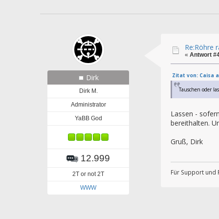
Re:Röhre ra
«
Antwort #
Zitat von: Caisa 
Dirk
Tauschen oder la
Dirk M.
Administrator
Lassen - sofer
YaBB God
bereithalten. U
Gruß, Dirk
12.999
Für Support und 
2T or not 2T
WWW