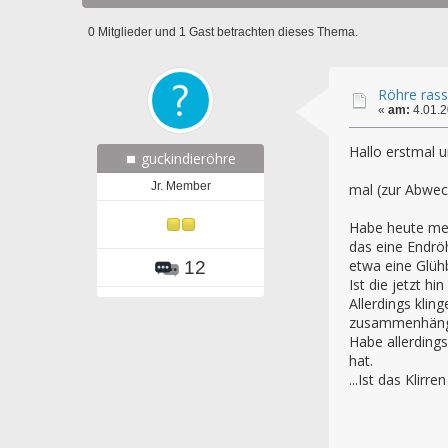
0 Mitglieder und 1 Gast betrachten dieses Thema.
Röhre rasse
«
am:
4.01.2
Hallo erstmal 
guckindieröhre
Jr. Member
mal (zur Abwec
Habe heute mein
das eine Endrö
etwa eine Glühb
12
Ist die jetzt hi
Allerdings kli
zusammenhäng
Habe allerding
hat.
...Ist das Klirr
Danke scho