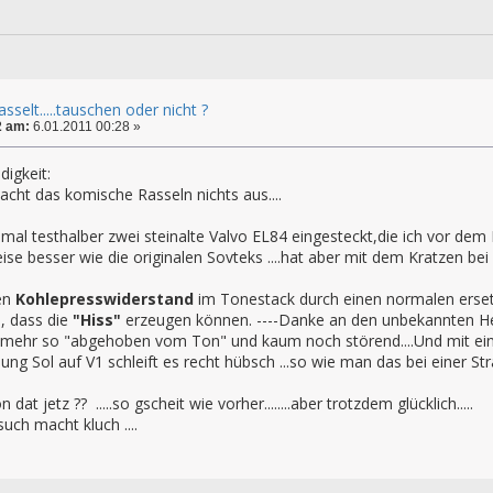
sselt.....tauschen oder nicht ?
2 am:
6.01.2011 00:28 »
digkeit:
cht das komische Rasseln nichts aus....
al testhalber zwei steinalte Valvo EL84 eingesteckt,die ich vor dem E
ise besser wie die originalen Sovteks ....hat aber mit dem Kratzen be
en
Kohlepresswiderstand
im Tonestack durch einen normalen ersetz
, dass die
"Hiss"
erzeugen können. ----Danke an den unbekannten Hel
mehr so "abgehoben vom Ton" und kaum noch störend....Und mit einer J
ung Sol auf V1 schleift es recht hübsch ...so wie man das bei einer Stra
dat jetz ?? .....so gscheit wie vorher........aber trotzdem glücklich.....
ch macht kluch ....