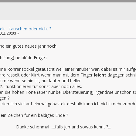
lt.....tauschen oder nicht ?
011 20:03 »
und ein gutes neues Jahr noch
hslung) ne blöde Frage :
e Röhrensockel getauscht weil einer hinüber war, dabei ist mir aufg
hre rasselt oder klirrt wenn man mit dem Finger
leicht
dagegen schnip
irne wenn se hin ist, nur lauter und heller.
n ?....funktionieren tut sonst aber noch alles.
ngen die hohen Töne (aber nur bei Übersteuerung) irgendwie unschön s
en ?
s ziemlich viel auf einmal gebastelt deshalb kann ich nicht mehr zu
en ein Zeichen für ein baldiges Ende ?
nmal .....falls jemand sowas kennt ?...