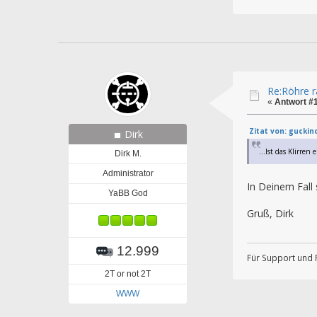
Re:Röhre ra
«
Antwort #
Zitat von: guckin
Dirk
...Ist das Klirren
Dirk M.
Administrator
In Deinem Fall 
YaBB God
Gruß, Dirk
12.999
Für Support und 
2T or not 2T
WWW