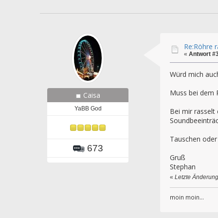
Re:Röhre ra
«
Antwort #
Würd mich auch 
Muss bei dem R
Caisa
YaBB God
Bei mir rasselt
Soundbeeinträch
Tauschen oder 
673
Gruß
Stephan
«
Letzte Änderung
moin moin...