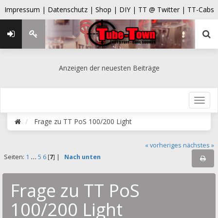
Impressum |
Datenschutz |
Shop |
DIY |
TT @ Twitter |
TT-Cabs
Anzeigen der neuesten Beiträge
Frage zu TT PoS 100/200 Light
« vorheriges
nächstes »
Seiten:
1
...
5
6
[
7
] |
Nach unten
Frage zu TT PoS
100/200 Light