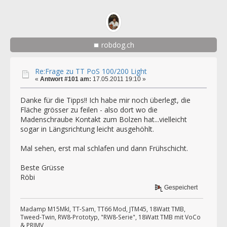
robdog.ch
Re:Frage zu TT PoS 100/200 Light
«
Antwort #101 am:
17.05.2011 19:10 »
Danke für die Tipps!! Ich habe mir noch überlegt, die
Fläche grösser zu feilen - also dort wo die
Madenschraube Kontakt zum Bolzen hat...vielleicht
sogar in Längsrichtung leicht ausgehöhlt.
Mal sehen, erst mal schlafen und dann Frühschicht.
Beste Grüsse
Röbi
Gespeichert
Madamp M15MkI, TT-Sam, TT66 Mod, JTM45, 18Watt TMB,
Tweed-Twin, RW8-Prototyp, "RW8-Serie", 18Watt TMB mit VoCo
& PRIMV