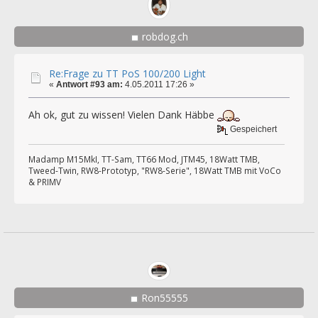
robdog.ch
Re:Frage zu TT PoS 100/200 Light
«
Antwort #93 am:
4.05.2011 17:26 »
Ah ok, gut zu wissen! Vielen Dank Häbbe
Gespeichert
Madamp M15MkI, TT-Sam, TT66 Mod, JTM45, 18Watt TMB,
Tweed-Twin, RW8-Prototyp, "RW8-Serie", 18Watt TMB mit VoCo
& PRIMV
Ron55555