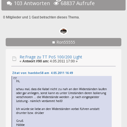
103 Antworten
68837 Aufrufe
0 Mitglieder und 1 Gast betrachten dieses Thema.
Ron55555
Re:Frage zu TT PoS 100/200 Light
«
Antwort #90 am:
4.05.2011 17:00 »
Zitat von: haebbe58 am 4.05.2011 16:49
Hi,
schau mal, dass die Kabel nicht zu nah an den Widerständen laufen
oder gar anliegen, sonst kann es unter Umständen deren Isolierung
verschmoren ... die Widerstände werden - je nach eingespeister
Leistung - nämlich verdammt heiß!
Ich würde sie liebe an den Widerständen vorbei führen anstatt
drunter bzw. drüber
Gruß
Häbbe