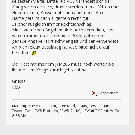
(leisesten) Viertel-Drittel als POS verändert sich der
Klang schon deutlich, drüber werden zuerst Mitten und
Höhen schön, Bässe matschen aber noch. Ab ca.
Hälfte gefällts dann allgemein recht gut!
...Höhenausgleich immer Rechtsanschlag.
Muss zu meinen Angaben aber noch bemerken, dass
wegen immer noch fehlenden Potiknöpfen eine
genaue Angabe recht schwierig ist und der verwendete
Amp eh relativ Basslastig ist! Also bitte nicht drauf
behaften
Der Test mit meinem JVM205 muss noch warten bis
ihn der Herr Kollge zurück gebracht hat...
Grüsse
Röbi
Gespeichert
Madamp M15MkI, TT-Sam, TT66 Mod, JTM45, 18Watt TMB,
Tweed-Twin, RW8-Prototyp, "RW8-Serie", 18Watt TMB mit VoCo
& PRIMV