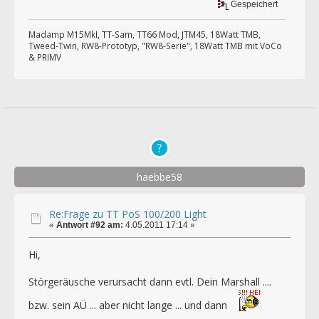
Gespeichert
Madamp M15MkI, TT-Sam, TT66 Mod, JTM45, 18Watt TMB,
Tweed-Twin, RW8-Prototyp, "RW8-Serie", 18Watt TMB mit VoCo
& PRIMV
haebbe58
Re:Frage zu TT PoS 100/200 Light
«
Antwort #92 am:
4.05.2011 17:14 »
Hi,
Störgeräusche verursacht dann evtl. Dein Marshall ....
bzw. sein AÜ ... aber nicht lange ... und dann