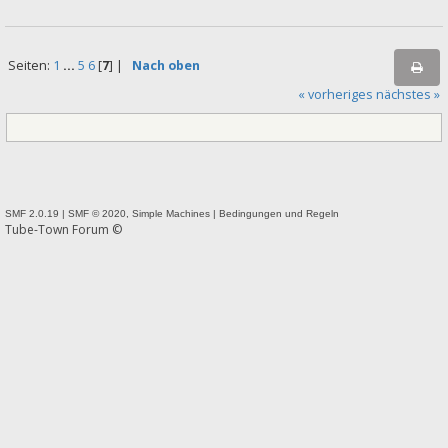
Seiten:
1
...
5
6
[
7
] |
Nach oben
« vorheriges
nächstes »
SMF 2.0.19
|
SMF © 2020
,
Simple Machines
|
Bedingungen und Regeln
Tube-Town Forum ©