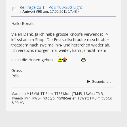
Re:Frage zu TT PoS 100/200 Light
«
Antwort #98 am:
17.05.2011 17:48 »
Hallo Ronald
Vielen Dank. Ja ich habe grosse Knöpfe verwendet ->
kfl-ssl aus'm Shop. Die Feststellschraube rutscht aber
trotzdem nach zweimal hin- und herdrehen wieder ab.
Ich versuchs morgen mal weiter, kann ja nicht mehr
als in die Hosen gehen
Gruss
Röbi
Gespeichert
Madamp M15MkI, TT-Sam, TT66 Mod, JTM45, 18Watt TMB,
Tweed-Twin, RW8-Prototyp, "RW8-Serie", 18Watt TMB mit VoCo
& PRIMV