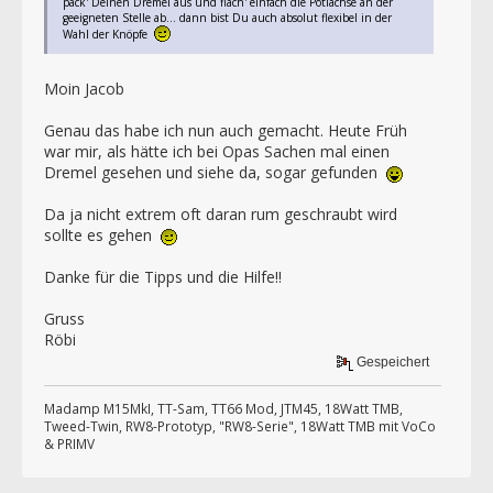
pack' Deinen Dremel aus und flach' einfach die Potiachse an der
geeigneten Stelle ab... dann bist Du auch absolut flexibel in der
Wahl der Knöpfe
Moin Jacob
Genau das habe ich nun auch gemacht. Heute Früh
war mir, als hätte ich bei Opas Sachen mal einen
Dremel gesehen und siehe da, sogar gefunden
Da ja nicht extrem oft daran rum geschraubt wird
sollte es gehen
Danke für die Tipps und die Hilfe!!
Gruss
Röbi
Gespeichert
Madamp M15MkI, TT-Sam, TT66 Mod, JTM45, 18Watt TMB,
Tweed-Twin, RW8-Prototyp, "RW8-Serie", 18Watt TMB mit VoCo
& PRIMV