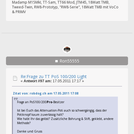
Madamp M15MkI, TT-Sam, TT66 Mod, JTM45, 18Watt TMB,
Tweed-Twin, RW8-Prototyp, "RW8-Serie", 18Watt TMB mit VoCo
& PRIMV
Ron55555
Re:Frage zu TT PoS 100/200 Light
«
Antwort #97 am:
17.05.2011 17:17 »
Zitat von: robdog.ch am 17.05.2011 17:08
Frage an PoS100/200
Pro
-Besitzer
Ist bei Euch das Attenuation-Poti auch so schwergängig, dass der
Potiknopf kaum zuverlässig hält?
Wie habt Ihr das gelöst? Zusätzliche Bohrung & Stift, geklebt, andere
Methode?
Danke und Gruss