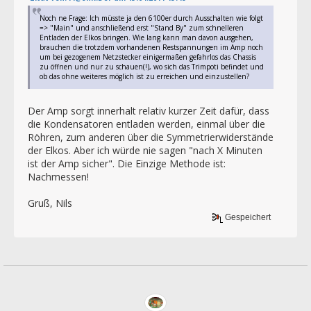
Noch ne Frage: Ich müsste ja den 6100er durch Ausschalten wie folgt
=> "Main" und anschließend erst "Stand By" zum schnelleren
Entladen der Elkos bringen. Wie lang kann man davon ausgehen,
brauchen die trotzdem vorhandenen Restspannungen im Amp noch
um bei gezogenem Netzstecker einigermaßen gefahrlos das Chassis
zu öffnen und nur zu schauen(!), wo sich das Trimpoti befindet und
ob das ohne weiteres möglich ist zu erreichen und einzustellen?
Der Amp sorgt innerhalt relativ kurzer Zeit dafür, dass
die Kondensatoren entladen werden, einmal über die
Röhren, zum anderen über die Symmetrierwiderstände
der Elkos. Aber ich würde nie sagen "nach X Minuten
ist der Amp sicher". Die Einzige Methode ist:
Nachmessen!
Gruß, Nils
Gespeichert