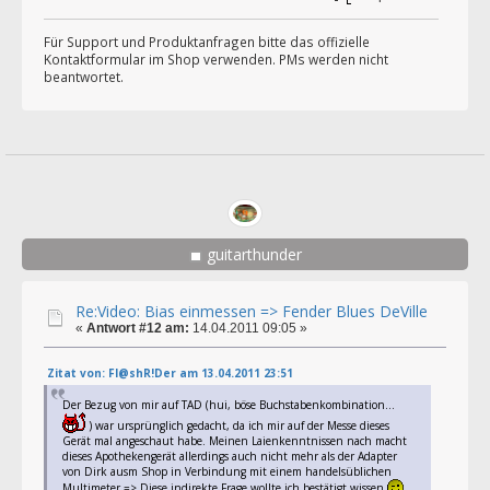
Für Support und Produktanfragen bitte das offizielle
Kontaktformular im Shop verwenden. PMs werden nicht
beantwortet.
guitarthunder
Re:Video: Bias einmessen => Fender Blues DeVille
«
Antwort #12 am:
14.04.2011 09:05 »
Zitat von: Fl@shR!Der am 13.04.2011 23:51
Der Bezug von mir auf TAD (hui, böse Buchstabenkombination...
) war ursprünglich gedacht, da ich mir auf der Messe dieses
Gerät mal angeschaut habe. Meinen Laienkenntnissen nach macht
dieses Apothekengerät allerdings auch nicht mehr als der Adapter
von Dirk ausm Shop in Verbindung mit einem handelsüblichen
Multimeter => Diese indirekte Frage wollte ich bestätigt wissen