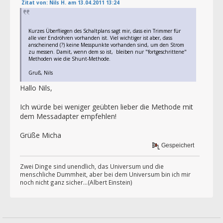
Zitat von: Nils H. am 13.04.2011 13:24
Kurzes Überfliegen des Schaltplans sagt mir, dass ein Trimmer für
alle vier Endröhren vorhanden ist. Viel wichtiger ist aber, dass
anscheinend (?) keine Messpunkte vorhanden sind, um den Strom
zu messen. Damit, wenn dem so ist, bleiben nur "fortgeschrittene"
Methoden wie die Shunt-Methode.
Gruß, Nils
Hallo Nils,
Ich würde bei weniger geübten lieber die Methode mit
dem Messadapter empfehlen!
Grüße Micha
Gespeichert
Zwei Dinge sind unendlich, das Universum und die
menschliche Dummheit, aber bei dem Universum bin ich mir
noch nicht ganz sicher...(Albert Einstein)