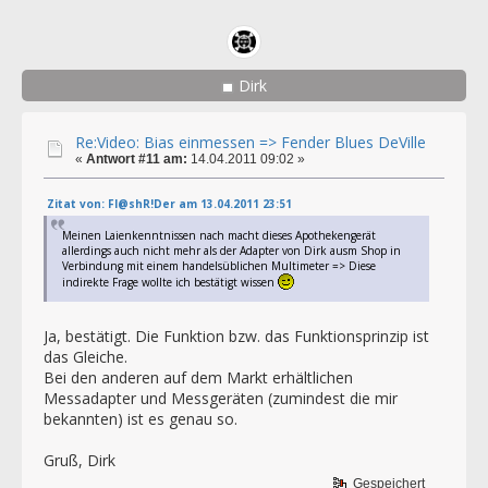
Dirk
Re:Video: Bias einmessen => Fender Blues DeVille
«
Antwort #11 am:
14.04.2011 09:02 »
Zitat von: Fl@shR!Der am 13.04.2011 23:51
Meinen Laienkenntnissen nach macht dieses Apothekengerät
allerdings auch nicht mehr als der Adapter von Dirk ausm Shop in
Verbindung mit einem handelsüblichen Multimeter => Diese
indirekte Frage wollte ich bestätigt wissen
Ja, bestätigt. Die Funktion bzw. das Funktionsprinzip ist
das Gleiche.
Bei den anderen auf dem Markt erhältlichen
Messadapter und Messgeräten (zumindest die mir
bekannten) ist es genau so.
Gruß, Dirk
Gespeichert