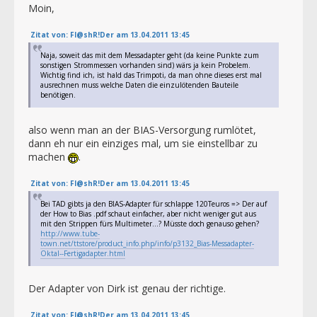
Moin,
Zitat von: Fl@shR!Der am 13.04.2011 13:45
Naja, soweit das mit dem Messadapter geht (da keine Punkte zum
sonstigen Strommessen vorhanden sind) wärs ja kein Probelem.
Wichtig find ich, ist hald das Trimpoti, da man ohne dieses erst mal
ausrechnen muss welche Daten die einzulötenden Bauteile
benötigen.
also wenn man an der BIAS-Versorgung rumlötet,
dann eh nur ein einziges mal, um sie einstellbar zu
machen
.
Zitat von: Fl@shR!Der am 13.04.2011 13:45
Bei TAD gibts ja den BIAS-Adapter für schlappe 120Teuros => Der auf
der How to Bias .pdf schaut einfacher, aber nicht weniger gut aus
mit den Strippen fürs Multimeter...? Müsste doch genauso gehen?
http://www.tube-
town.net/ttstore/product_info.php/info/p3132_Bias-Messadapter-
Oktal--Fertigadapter.html
Der Adapter von Dirk ist genau der richtige.
Zitat von: Fl@shR!Der am 13.04.2011 13:45