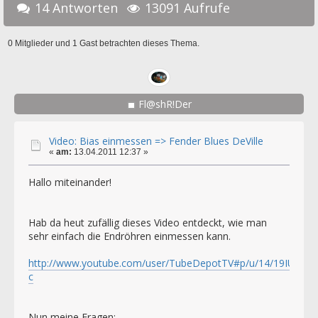
14 Antworten
13091 Aufrufe
0 Mitglieder und 1 Gast betrachten dieses Thema.
Fl@shR!Der
Video: Bias einmessen => Fender Blues DeVille
«
am:
13.04.2011 12:37 »
Hallo miteinander!
Hab da heut zufällig dieses Video entdeckt, wie man
sehr einfach die Endröhren einmessen kann.
http://www.youtube.com/user/TubeDepotTV#p/u/14/19IUadZJf
c
Nun meine Fragen: