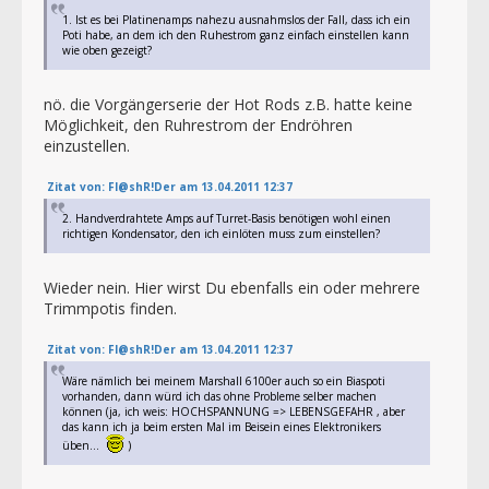
1. Ist es bei Platinenamps nahezu ausnahmslos der Fall, dass ich ein
Poti habe, an dem ich den Ruhestrom ganz einfach einstellen kann
wie oben gezeigt?
nö. die Vorgängerserie der Hot Rods z.B. hatte keine
Möglichkeit, den Ruhrestrom der Endröhren
einzustellen.
Zitat von: Fl@shR!Der am 13.04.2011 12:37
2. Handverdrahtete Amps auf Turret-Basis benötigen wohl einen
richtigen Kondensator, den ich einlöten muss zum einstellen?
Wieder nein. Hier wirst Du ebenfalls ein oder mehrere
Trimmpotis finden.
Zitat von: Fl@shR!Der am 13.04.2011 12:37
Wäre nämlich bei meinem Marshall 6100er auch so ein Biaspoti
vorhanden, dann würd ich das ohne Probleme selber machen
können (ja, ich weis: HOCHSPANNUNG => LEBENSGEFAHR , aber
das kann ich ja beim ersten Mal im Beisein eines Elektronikers
üben...
)