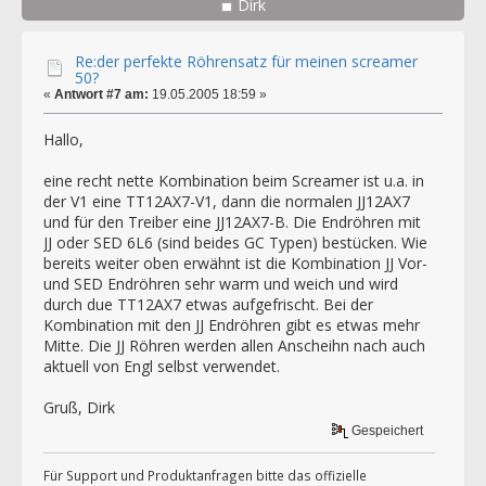
Dirk
Re:der perfekte Röhrensatz für meinen screamer
50?
«
Antwort #7 am:
19.05.2005 18:59 »
Hallo,
eine recht nette Kombination beim Screamer ist u.a. in
der V1 eine TT12AX7-V1, dann die normalen JJ12AX7
und für den Treiber eine JJ12AX7-B. Die Endröhren mit
JJ oder SED 6L6 (sind beides GC Typen) bestücken. Wie
bereits weiter oben erwähnt ist die Kombination JJ Vor-
und SED Endröhren sehr warm und weich und wird
durch due TT12AX7 etwas aufgefrischt. Bei der
Kombination mit den JJ Endröhren gibt es etwas mehr
Mitte. Die JJ Röhren werden allen Anscheihn nach auch
aktuell von Engl selbst verwendet.
Gruß, Dirk
Gespeichert
Für Support und Produktanfragen bitte das offizielle