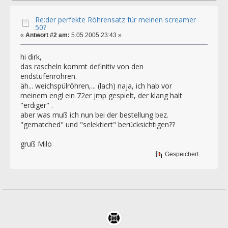
Re:der perfekte Röhrensatz für meinen screamer
50?
«
Antwort #2 am:
5.05.2005 23:43 »
hi dirk,
das rascheln kommt definitiv von den
endstufenröhren.
äh... weichspülröhren,... (lach) naja, ich hab vor
meinem engl ein 72er jmp gespielt, der klang halt
"erdiger" .
aber was muß ich nun bei der bestellung bez.
"gematched" und "selektiert" berücksichtigen??
gruß Milo
Gespeichert