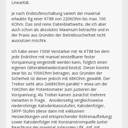
Linearität.
Je nach Endstufenschaltung variiert der maximal
erlaubte Rg einer KT88 von 220KOhm bis max. 100
KOhm. Das sind reine Datenblattwerte, die ich aber
auch schon als absolutes Maximum betrachte und in
der Praxis aus Gründen der Betriebssicherheit nicht
ausnutzen möchte.
Ich habe einen 150W Verstärker mit 4x KT88 bei dem
jede Endröhre mit manuel einstellbarer fester
Vorspannung eingestellt werden kann, folglich einen
eigenen Gitterableitwiderstand besitzt. Dieser könnte
zwar bis zu 100KOhm betragen, aus Gründen der
Sicherheit ist dieser jedoch mit 68KOhm gewählt. Der
Treiber sieht also 2x68KOhm parallel + etwa um die
10KOhm der Potentiometer zum justieren der
Vorspannung. Als Treiber kamen zunächst mehrere
Varianten in Frage. Anodenseitig vergleichsweise
niederohmige Katodenbasisstufen, Katodenfolger,
SRPP-Stufen (diese dann mit exklusiven
Heizwicklungen und entsprechender Röhrenaufteilung)
sowie Katodenfolger mit Konstanstromquelle (unter
Beachtung der maximal zulässigen UfK, ggf. mit