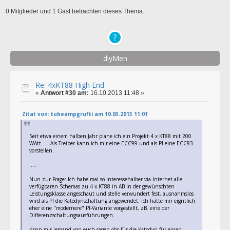
0 Mitglieder und 1 Gast betrachten dieses Thema.
diyMen
Re: 4xKT88 High End
«
Antwort #30 am:
16.10.2013 11:48 »
Zitat von: tubeampgrufti am 10.03.2013 11:01
Seit etwa einem halben Jahr plane ich ein Projekt 4 x KT88 mit 200
WAtt. ....Als Treiber kann ich mir eine ECC99 und als PI eine ECC83
vorstellen.
.....
Nun zur Frage: Ich habe mal so interessehalber via Internet alle
verfügbaren Schemas zu 4 x KT88 in AB in der gewünschten
Leistungsklasse angeschaut und stelle verwundert fest, ausnahmslos
wird als PI die Katodynschaltung angewendet. Ich hätte mir eigntlich
eher eine "modernere" PI-Variante vorgestellt, zB. eine der
Differenzschaltungsausführungen.
Kann mir jemand von euch sagen obs für die Katodyn für einen