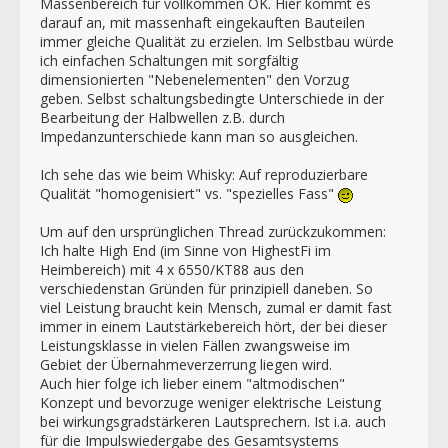
Massenbereich für vollkommen OK. Hier kommt es
darauf an, mit massenhaft eingekauften Bauteilen
immer gleiche Qualität zu erzielen. Im Selbstbau würde
ich einfachen Schaltungen mit sorgfältig
dimensionierten "Nebenelementen" den Vorzug
geben. Selbst schaltungsbedingte Unterschiede in der
Bearbeitung der Halbwellen z.B. durch
Impedanzunterschiede kann man so ausgleichen.
Ich sehe das wie beim Whisky: Auf reproduzierbare
Qualität "homogenisiert" vs. "spezielles Fass"
Um auf den ursprünglichen Thread zurückzukommen:
Ich halte High End (im Sinne von HighestFi im
Heimbereich) mit 4 x 6550/KT88 aus den
verschiedenstan Gründen für prinzipiell daneben. So
viel Leistung braucht kein Mensch, zumal er damit fast
immer in einem Lautstärkebereich hört, der bei dieser
Leistungsklasse in vielen Fällen zwangsweise im
Gebiet der Übernahmeverzerrung liegen wird.
Auch hier folge ich lieber einem "altmodischen"
Konzept und bevorzuge weniger elektrische Leistung
bei wirkungsgradstärkeren Lautsprechern. Ist i.a. auch
für die Impulswiedergabe des Gesamtsystems