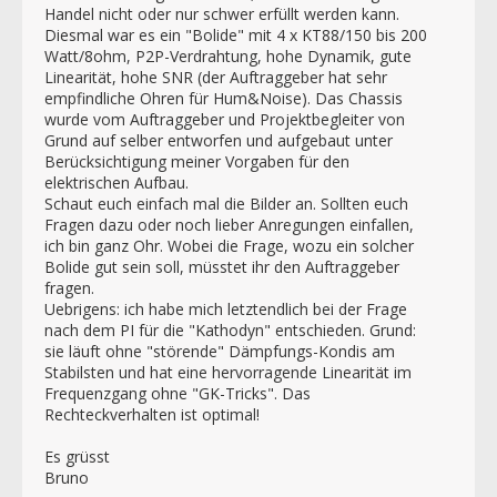
Handel nicht oder nur schwer erfüllt werden kann.
Diesmal war es ein "Bolide" mit 4 x KT88/150 bis 200
Watt/8ohm, P2P-Verdrahtung, hohe Dynamik, gute
Linearität, hohe SNR (der Auftraggeber hat sehr
empfindliche Ohren für Hum&Noise). Das Chassis
wurde vom Auftraggeber und Projektbegleiter von
Grund auf selber entworfen und aufgebaut unter
Berücksichtigung meiner Vorgaben für den
elektrischen Aufbau.
Schaut euch einfach mal die Bilder an. Sollten euch
Fragen dazu oder noch lieber Anregungen einfallen,
ich bin ganz Ohr. Wobei die Frage, wozu ein solcher
Bolide gut sein soll, müsstet ihr den Auftraggeber
fragen.
Uebrigens: ich habe mich letztendlich bei der Frage
nach dem PI für die "Kathodyn" entschieden. Grund:
sie läuft ohne "störende" Dämpfungs-Kondis am
Stabilsten und hat eine hervorragende Linearität im
Frequenzgang ohne "GK-Tricks". Das
Rechteckverhalten ist optimal!
Es grüsst
Bruno