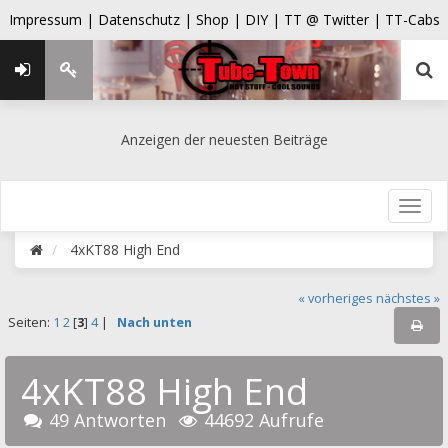
Impressum |
Datenschutz |
Shop |
DIY |
TT @ Twitter |
TT-Cabs
Anzeigen der neuesten Beiträge
4xKT88 High End
« vorheriges
nächstes »
Seiten:
1
2
[
3
]
4
|
Nach unten
4xKT88 High End
49 Antworten
44692 Aufrufe