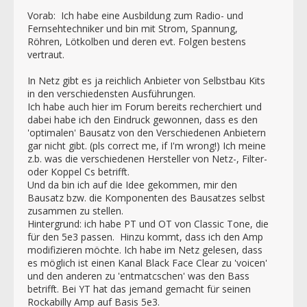
Vorab: Ich habe eine Ausbildung zum Radio- und
Fernsehtechniker und bin mit Strom, Spannung,
Röhren, Lötkolben und deren evt. Folgen bestens
vertraut.
In Netz gibt es ja reichlich Anbieter von Selbstbau Kits
in den verschiedensten Ausführungen.
Ich habe auch hier im Forum bereits recherchiert und
dabei habe ich den Eindruck gewonnen, dass es den
'optimalen' Bausatz von den Verschiedenen Anbietern
gar nicht gibt. (pls correct me, if I'm wrong!) Ich meine
z.b. was die verschiedenen Hersteller von Netz-, Filter-
oder Koppel Cs betrifft.
Und da bin ich auf die Idee gekommen, mir den
Bausatz bzw. die Komponenten des Bausatzes selbst
zusammen zu stellen.
Hintergrund: ich habe PT und OT von Classic Tone, die
für den 5e3 passen. Hinzu kommt, dass ich den Amp
modifizieren möchte. Ich habe im Netz gelesen, dass
es möglich ist einen Kanal Black Face Clear zu 'voicen'
und den anderen zu 'entmatcschen' was den Bass
betrifft. Bei YT hat das jemand gemacht für seinen
Rockabilly Amp auf Basis 5e3.