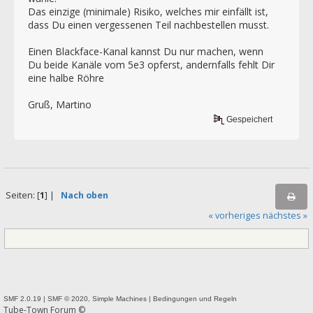
Das einzige (minimale) Risiko, welches mir einfällt ist,
dass Du einen vergessenen Teil nachbestellen musst.
Einen Blackface-Kanal kannst Du nur machen, wenn
Du beide Kanäle vom 5e3 opferst, andernfalls fehlt Dir
eine halbe Röhre
Gruß, Martino
Gespeichert
Seiten: [
1
] |
Nach oben
« vorheriges
nächstes »
SMF 2.0.19
|
SMF © 2020
,
Simple Machines
|
Bedingungen und Regeln
Tube-Town Forum ©