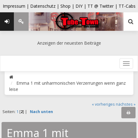
Impressum |
Datenschutz |
Shop |
DIY |
TT @ Twitter |
TT-Cabs
Anzeigen der neuesten Beiträge
Emma 1 mit unharmonischen Verzerrungen wenn ganz
leise
« vorheriges
nächstes »
Seiten:
1
[
2
] |
Nach unten
Emma 1 mit