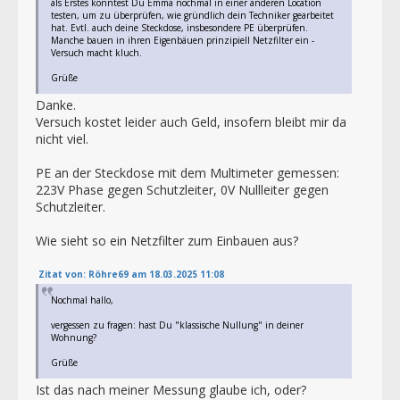
als Erstes könntest Du Emma nochmal in einer anderen Location
testen, um zu überprüfen, wie gründlich dein Techniker gearbeitet
hat. Evtl. auch deine Steckdose, insbesondere PE überprüfen.
Manche bauen in ihren Eigenbäuen prinzipiell Netzfilter ein -
Versuch macht kluch.
Grüße
Danke.
Versuch kostet leider auch Geld, insofern bleibt mir da
nicht viel.
PE an der Steckdose mit dem Multimeter gemessen:
223V Phase gegen Schutzleiter, 0V Nullleiter gegen
Schutzleiter.
Wie sieht so ein Netzfilter zum Einbauen aus?
Zitat von: Röhre69 am 18.03.2025 11:08
Nochmal hallo,
vergessen zu fragen: hast Du "klassische Nullung" in deiner
Wohnung?
Grüße
Ist das nach meiner Messung glaube ich, oder?