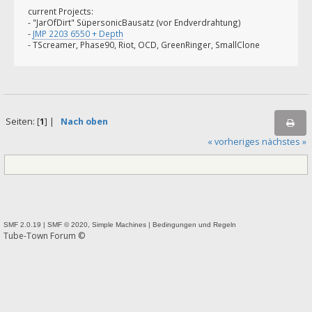
current Projects:
- "JarOfDirt" SüpersonicBausatz (vor Endverdrahtung)
-
JMP 2203 6550 + Depth
- TScreamer, Phase90, Riot, OCD, GreenRinger, SmallClone
Seiten: [
1
] |
Nach oben
« vorheriges
nächstes »
SMF 2.0.19
|
SMF © 2020
,
Simple Machines
|
Bedingungen und Regeln
Tube-Town Forum ©