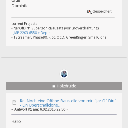
Gruß
Dominik
Gespeichert
current Projects:
- "JarOfDirt" SüpersonicBausatz (vor Endverdrahtung)
-
JMP 2203 6550 + Depth
- TScreamer, Phase90, Riot, OCD, GreenRinger, SmallClone
Holzdruide
Re: Noch eine Offene Baustelle von mir: "Jar Of Dirt"
- Ein Überschallclone...
«
Antwort #1 am:
6.02.2015 22:50 »
Hallo