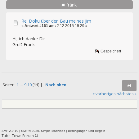
fränki
Re: Doku über den Bau meines Jim
«
Antwort #161 am:
2.12.2015 19:29 »
Hi, ich danke Dir.
Gruß Frank
Gespeichert
Seiten:
1
...
9
10
[
11
] |
Nach oben
« vorheriges
nächstes »
SMF 2.0.19
|
SMF © 2020
,
Simple Machines
|
Bedingungen und Regeln
Tube-Town Forum ©