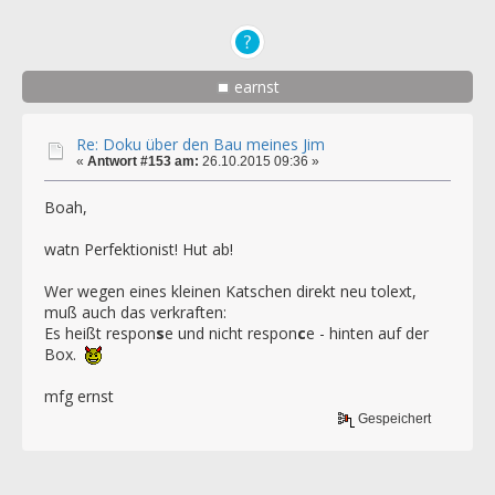
earnst
Re: Doku über den Bau meines Jim
«
Antwort #153 am:
26.10.2015 09:36 »
Boah,
watn Perfektionist! Hut ab!
Wer wegen eines kleinen Katschen direkt neu tolext,
muß auch das verkraften:
Es heißt respon
s
e und nicht respon
c
e - hinten auf der
Box.
mfg ernst
Gespeichert