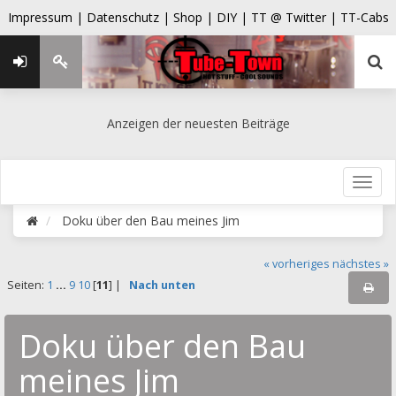
Impressum |
Datenschutz |
Shop |
DIY |
TT @ Twitter |
TT-Cabs
Anzeigen der neuesten Beiträge
Doku über den Bau meines Jim
« vorheriges
nächstes »
Seiten:
1
...
9
10
[
11
] |
Nach unten
Doku über den Bau
meines Jim