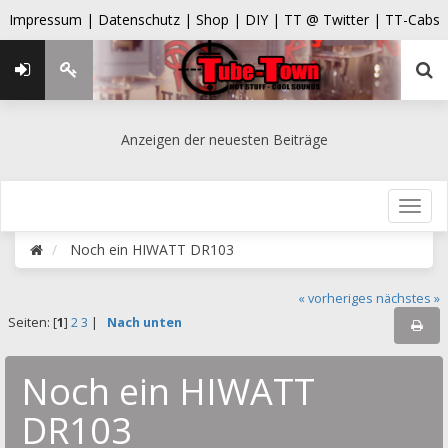
Impressum |
Datenschutz |
Shop |
DIY |
TT @ Twitter |
TT-Cabs
Anzeigen der neuesten Beiträge
Noch ein HIWATT DR103
« vorheriges
nächstes »
Seiten: [
1
]
2
3
|
Nach unten
Noch ein HIWATT
DR103