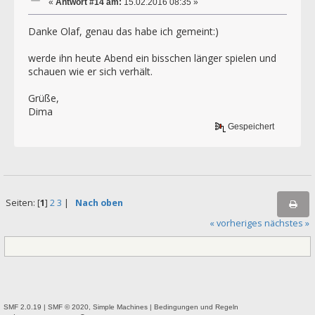
«
Antwort #14 am:
15.02.2016 08:35 »
Danke Olaf, genau das habe ich gemeint:)
werde ihn heute Abend ein bisschen länger spielen und
schauen wie er sich verhält.
Grüße,
Dima
Gespeichert
Seiten: [
1
]
2
3
|
Nach oben
« vorheriges
nächstes »
SMF 2.0.19
|
SMF © 2020
,
Simple Machines
|
Bedingungen und Regeln