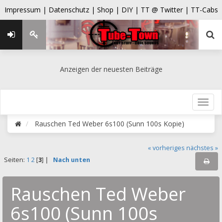
Impressum |
Datenschutz |
Shop |
DIY |
TT @ Twitter |
TT-Cabs
Anzeigen der neuesten Beiträge
Rauschen Ted Weber 6s100 (Sunn 100s Kopie)
« vorheriges
nächstes »
Seiten:
1
2
[
3
] |
Nach unten
Rauschen Ted Weber
6s100 (Sunn 100s