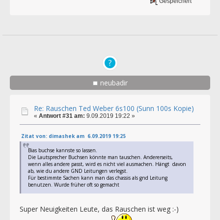
Gespeichert
neubadir
Re: Rauschen Ted Weber 6s100 (Sunn 100s Kopie)
«
Antwort #31 am:
9.09.2019 19:22 »
Zitat von: dimashek am 6.09.2019 19:25
Bias buchse kannste so lassen.
Die Lautsprecher Buchsen könnte man tauschen. Andererseits,
wenn alles andere passt, wird es nicht viel ausmachen. Hängt davon
ab, wie du andere GND Leitungen verlegst.
Für bestimmte Sachen kann man das chassis als gnd Leitung
benutzen. Wurde früher oft so gemacht
Super Neuigkeiten Leute, das Rauschen ist weg :-)