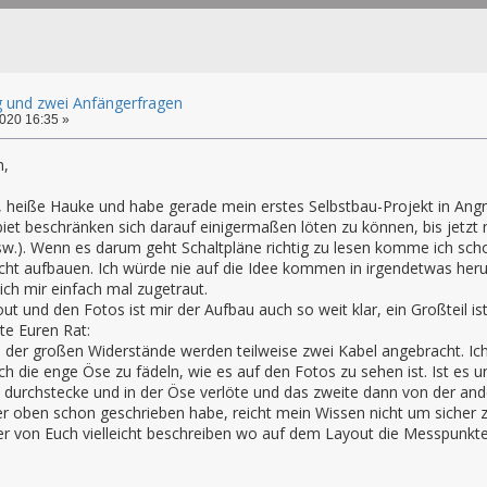
g und zwei Anfängerfragen
020 16:35 »
m,
er, heiße Hauke und habe gerade mein erstes Selbstbau-Projekt in An
iet beschränken sich darauf einigermaßen löten zu können, bis jetzt 
w.). Wenn es darum geht Schaltpläne richtig zu lesen komme ich sch
cht aufbauen. Ich würde nie auf die Idee kommen in irgendetwas he
ch mir einfach mal zugetraut.
 und den Fotos ist mir der Aufbau auch so weit klar, ein Großteil ist
tte Euren Rat:
 der großen Widerstände werden teilweise zwei Kabel angebracht. Ich
 die enge Öse zu fädeln, wie es auf den Fotos zu sehen ist. Ist es 
t durchstecke und in der Öse verlöte und das zweite dann von der and
er oben schon geschrieben habe, reicht mein Wissen nicht um sicher zu
r von Euch vielleicht beschreiben wo auf dem Layout die Messpunkte s