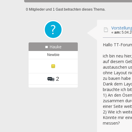
0 Mitglieder und 1 Gast betrachten dieses Thema.
Vorstellun
«
am:
5.04.2
Hallo TT-Foru
Hauke
Newbie
ich bin neu hi
auf diesem Geb
austauschen us
ohne Layout ni
zu bauen habe i
2
Dank dem Layout
bräuchte ich bi
1) An den Ösen
zusammen durch
einer Seite wei
2) Wie ich weit
Könnte mir eine
messen?