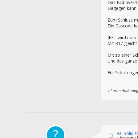
Das Bild overdr
Dagegen kann m
Zum Schluss me
Die Cascode ka
JFET wird man 
Mit R17 gleicht
Mit so einer S
Und das ganze i
Für Schaltungen
«
Letzte Änderung
Re: Solid 
«
Antwort #