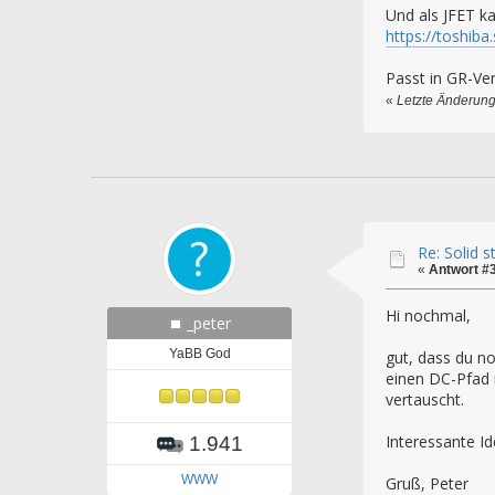
Und als JFET k
https://toshib
Passt in GR-Ver
«
Letzte Änderung
Re: Solid 
«
Antwort #
Hi nochmal,
_peter
YaBB God
gut, dass du n
einen DC-Pfad n
vertauscht.
Interessante I
1.941
WWW
Gruß, Peter