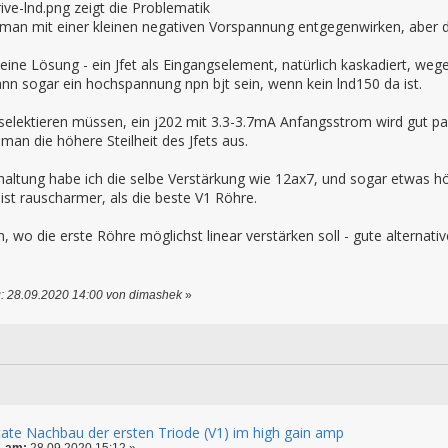
ive-lnd.png zeigt die Problematik
an mit einer kleinen negativen Vorspannung entgegenwirken, aber de
ine Lösung - ein Jfet als Eingangselement, natürlich kaskadiert, we
nn sogar ein hochspannung npn bjt sein, wenn kein lnd150 da ist.
selektieren müssen, ein j202 mit 3.3-3.7mA Anfangsstrom wird gut pa
 man die höhere Steilheit des Jfets aus.
chaltung habe ich die selbe Verstärkung wie 12ax7, und sogar etwas 
st rauscharmer, als die beste V1 Röhre.
, wo die erste Röhre möglichst linear verstärken soll - gute alternative
: 28.09.2020 14:00 von dimashek
»
state Nachbau der ersten Triode (V1) im high gain amp
1 am:
28.09.2020 15:12 »