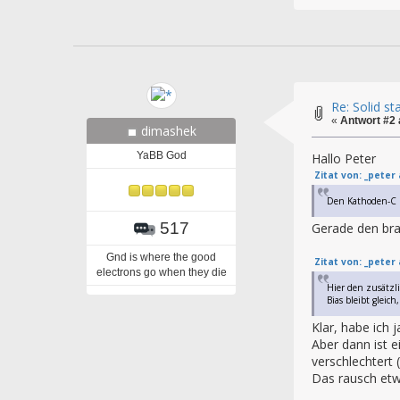
Re: Solid s
«
Antwort #2
dimashek
YaBB God
Hallo Peter
Zitat von: _peter
Den Kathoden-C 
517
Gerade den bra
Gnd is where the good
Zitat von: _peter
electrons go when they die
Hier den zusätzl
Bias bleibt gleic
Klar, habe ich
Aber dann ist 
verschlechtert (
Das rausch etw