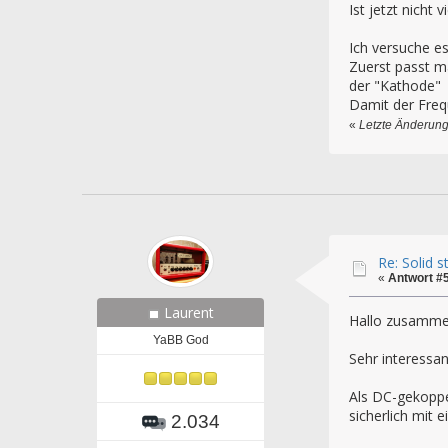
Ist jetzt nicht
Ich versuche es
Zuerst passt m
der "Kathode"
Damit der Freq
«
Letzte Änderung
Re: Solid 
«
Antwort #
Laurent
Hallo zusamme
YaBB God
Sehr interessa
Als DC-gekoppe
sicherlich mit 
2.034