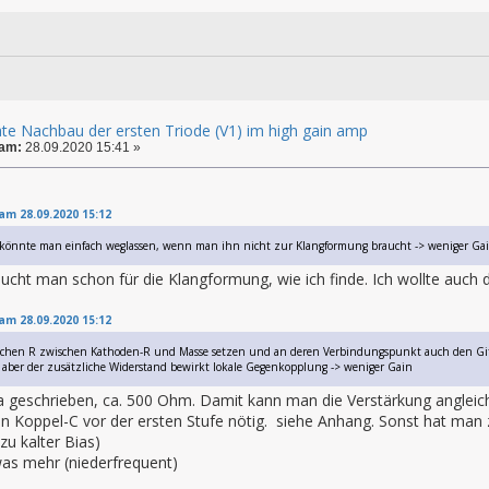
tate Nachbau der ersten Triode (V1) im high gain amp
 am:
28.09.2020 15:41 »
 am 28.09.2020 15:12
könnte man einfach weglassen, wenn man ihn nicht zur Klangformung braucht -> weniger Ga
ucht man schon für die Klangformung, wie ich finde. Ich wollte auc
 am 28.09.2020 15:12
ichen R zwischen Kathoden-R und Masse setzen und an deren Verbindungspunkt auch den Gittera
h, aber der zusätzliche Widerstand bewirkt lokale Gegenkopplung -> weniger Gain
 ja geschrieben, ca. 500 Ohm. Damit kann man die Verstärkung angleic
ein Koppel-C vor der ersten Stufe nötig. siehe Anhang. Sonst hat ma
zu kalter Bias)
as mehr (niederfrequent)