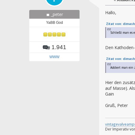
Hallo,
_peter
YaBB God
Zitat von: dimash
Schließt man es 
1.941
Den Kathoden-C
WWW
Zitat von: dimash
Addiert man ein 
Hier den zusät
auf Masse). Als
Gain
Gruß, Peter
vintagevalveamp
Der Imperativ von