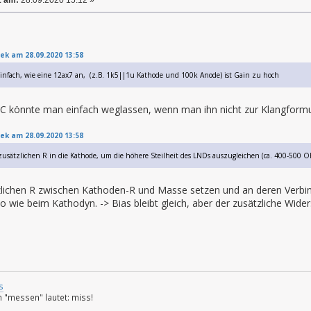
ek am 28.09.2020 13:58
einfach, wie eine 12ax7 an, (z.B. 1k5||1u Kathode und 100k Anode) ist Gain zu hoch
 könnte man einfach weglassen, wenn man ihn nicht zur Klangformu
ek am 28.09.2020 13:58
zusätzlichen R in die Kathode, um die höhere Steilheit des LNDs auszugleichen (ca. 400-500 O
zlichen R zwischen Kathoden-R und Masse setzen und an deren Verbind
o wie beim Kathodyn. -> Bias bleibt gleich, aber der zusätzliche Wid
s
 "messen" lautet: miss!