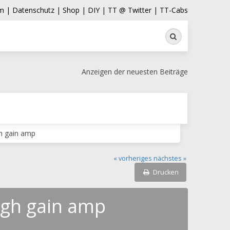
m |
Datenschutz |
Shop |
DIY |
TT @ Twitter |
TT-Cabs
Suche
Anzeigen der neuesten Beiträge
gh gain amp
« vorheriges
nächstes »
Drucken
high gain amp