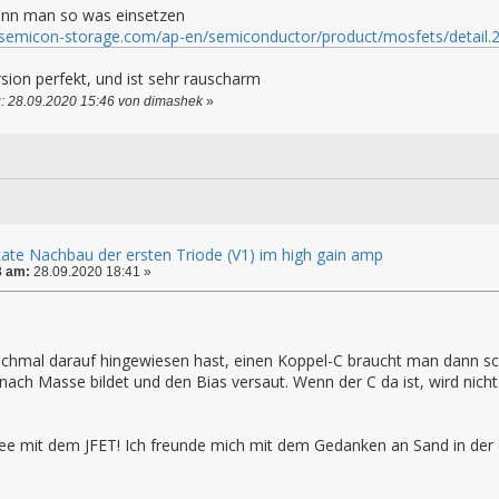
ann man so was einsetzen
a.semicon-storage.com/ap-en/semiconductor/product/mosfets/detail.
sion perfekt, und ist sehr rauscharm
: 28.09.2020 15:46 von dimashek
»
state Nachbau der ersten Triode (V1) im high gain amp
3 am:
28.09.2020 18:41 »
ochmal darauf hingewiesen hast, einen Koppel-C braucht man dann sch
ach Masse bildet und den Bias versaut. Wenn der C da ist, wird nicht
dee mit dem JFET! Ich freunde mich mit dem Gedanken an Sand in de