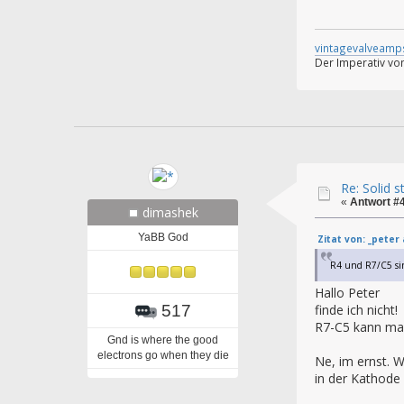
vintagevalveamp
Der Imperativ von
Re: Solid 
«
Antwort #
dimashek
YaBB God
Zitat von: _peter
R4 und R7/C5 sin
Hallo Peter
517
finde ich nicht
R7-C5 kann ma
Gnd is where the good
electrons go when they die
Ne, im ernst. 
in der Kathode