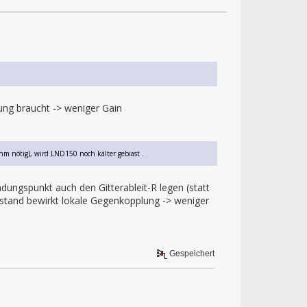
ng braucht -> weniger Gain
hm nötig), wird LND150 noch kälter gebiast .
ungspunkt auch den Gitterableit-R legen (statt
erstand bewirkt lokale Gegenkopplung -> weniger
Gespeichert