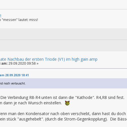
s
 "messen" lautet: miss!
state Nachbau der ersten Triode (V1) im high gain amp
4 am:
29.09.2020 09:58 »
 am 28.09.2020 18:41
d noch vertauscht.
! Die Verbindung R8-R4 unten ist dann die "Kathode". R4,R8 sind fest.
n dann je nach Wunsch einstellen.
Wenn man den Kondensator nach oben verschiebt, dann hast du doch
 ein stück "ausgehebelt". (durch die Strom-Gegenkopplung). Die Bä