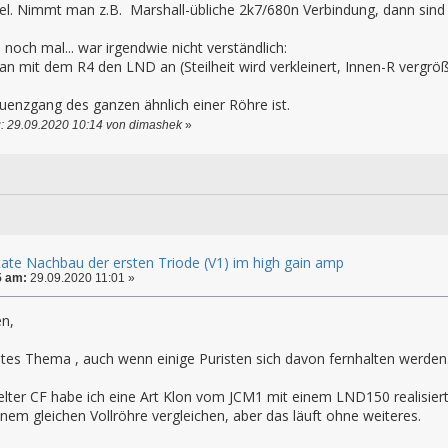
 viel. Nimmt man z.B. Marshall-übliche 2k7/680n Verbindung, dann sin
 noch mal... war irgendwie nicht verständlich:
an mit dem R4 den LND an (Steilheit wird verkleinert, Innen-R vergr
uenzgang des ganzen ähnlich einer Röhre ist.
: 29.09.2020 10:14 von dimashek
»
state Nachbau der ersten Triode (V1) im high gain amp
5 am:
29.09.2020 11:01 »
n,
ntes Thema , auch wenn einige Puristen sich davon fernhalten werden
lter CF habe ich eine Art Klon vom JCM1 mit einem LND150 realisiert
einem gleichen Vollröhre vergleichen, aber das läuft ohne weiteres.