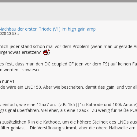
 Nachbau der ersten Triode (V1) im high gain amp
020 13:58 »
emlich jeder stand schon mal vor dem Problem (wenn man ungerade Anz
 irgendwas ersetzen?
 es fest, dass man den DC coupled CF (den vor dem TS) auf keinen Fal
en werden - sowieso.
h nur V1.
de wäre ein LND150. Aber wie beschalten, damit das gain, und vor a
s einfach, wie eine 12ax7 an, (z.B. 1k5||1u Kathode und 100k Anode)
gssignal überfahren. Viel eher, als eine 12ax7. Zu wenig für heiße PU
 zusätzlichen R in die Kathode, um die höhere Steilheit des LNDs au
lter gebiast . Die Verstärkung stimmt, aber die obere Halbwelle a