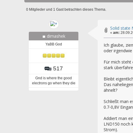
0 Mitglieder und 1 Gast betrachten dieses Thema.
Solid state
«
am:
28.09.2
dimashek
YaBB God
Ich glaube, zi
oder irgendwie
Für mich steht
stark überfahr
517
Gnd is where the good
Bleibt eigentlic
electrons go when they die
Das naheliegen
ähnelt?
Schließt man e
0.7-0,8V Eingan
Addiert man ein
LND150 noch kä
Strom).