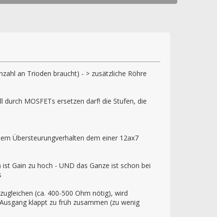
ahl an Trioden braucht) - > zusätzliche Röhre
l durch MOSFETs ersetzen darf! die Stufen, die
llem Übersteurungverhalten dem einer 12ax7
 ist Gain zu hoch - UND das Ganze ist schon bei
s
szugleichen (ca. 400-500 Ohm nötig), wird
m Ausgang klappt zu früh zusammen (zu wenig