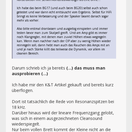
Ich habe das beim BG17 (und auch beim BG20) selbst auch schon
getestet und war dann echt enttäuscht vom Ergebnis. Selbst für HiFi
bringt es keine Verbesserung und der Speaker beamt danach sogar
mehr als vorher.
Also bitte erstmal dranlassen und ausgiebig einspielen und immer
testen bevor man zum Skalpell greift. Und am Amp gibt es immer
noch Klangregler, mit denen man zuviel Höhen etwas wegregeln
kan. Wenn man nachher nach der OP aber zu wenig Höhen wieder
reinregeln soll, dann hebt man auch das Rauchen des Amps mit an
und je nach Stärke killt das teilweise die Dynamik, vor allem im
cleanen Bereich.
Darum schrieb ich ja bereits
(...) das muss man
ausprobieren (...)
Ich habe mir den K&T Artikel gekauft und bereits kurz
überflogen.
Dort ist tatsächlich die Rede von Resonanzspitzen bei
18 kHz.
Darüber hinaus wird der lineare Frequenzgang gelobt,
was sich in einem ausgezeichneten Cleansound
wiederspiegelt.
Nur beim vollen Brett kommt der Kleine nicht an die