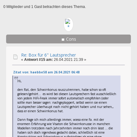
0 Mitglieder und 1 Gast betrachten dieses Thema.
Cons
Re: Box für 6" Lautsprecher
«
Antwort #15 am:
26.04.2021 21:39 »
Zitat von: haebbe58 am 26.04.2021 06:48
Hi,
den Rat, den Schwirrkonus rauszutrennen, habe schon so oft
gelesen/gehört... es wird bei diesen Lautsprechern fast ausschließlich
von jedem HiFi-Freak immer sofort automatisch empfohlen (oder
sollte man besser sagen: nachgeplappert, selbst wenn sie einen
Lautsprecher überhaupt noch nicht gehört haben und nur sehen,,
dass er einen Schwirrkonus hat.
Dann frage ich mich allerdings immer, wieso eine Fa. mit der
enormen Erfahrung wie Visaton die Schwirrkonusse in manchen
Modellen trotzdem nach Jahrzehnten immer noch drin lässt ... die
haben sich doch irgendwas gedacht dabei, schließlich ist eine
Konstruktion mit Schwirrkonus aufwändiger als eine ohne...