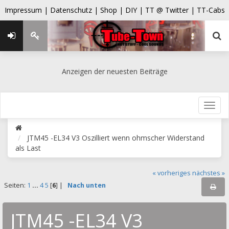
Impressum |
Datenschutz |
Shop |
DIY |
TT @ Twitter |
TT-Cabs
Anzeigen der neuesten Beiträge
JTM45 -EL34 V3 Oszilliert wenn ohmscher Widerstand
als Last
« vorheriges
nächstes »
Seiten:
1
...
4
5
[
6
] |
Nach unten
JTM45 -EL34 V3