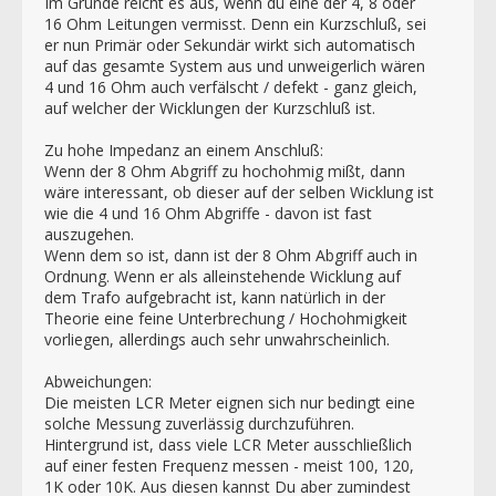
Im Grunde reicht es aus, wenn du eine der 4, 8 oder
16 Ohm Leitungen vermisst. Denn ein Kurzschluß, sei
er nun Primär oder Sekundär wirkt sich automatisch
auf das gesamte System aus und unweigerlich wären
4 und 16 Ohm auch verfälscht / defekt - ganz gleich,
auf welcher der Wicklungen der Kurzschluß ist.
Zu hohe Impedanz an einem Anschluß:
Wenn der 8 Ohm Abgriff zu hochohmig mißt, dann
wäre interessant, ob dieser auf der selben Wicklung ist
wie die 4 und 16 Ohm Abgriffe - davon ist fast
auszugehen.
Wenn dem so ist, dann ist der 8 Ohm Abgriff auch in
Ordnung. Wenn er als alleinstehende Wicklung auf
dem Trafo aufgebracht ist, kann natürlich in der
Theorie eine feine Unterbrechung / Hochohmigkeit
vorliegen, allerdings auch sehr unwahrscheinlich.
Abweichungen:
Die meisten LCR Meter eignen sich nur bedingt eine
solche Messung zuverlässig durchzuführen.
Hintergrund ist, dass viele LCR Meter ausschließlich
auf einer festen Frequenz messen - meist 100, 120,
1K oder 10K. Aus diesen kannst Du aber zumindest