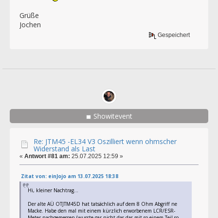
Grüße
Jochen
Gespeichert
Showitevent
Re: JTM45 -EL34 V3 Oszilliert wenn ohmscher
Widerstand als Last
«
Antwort #81 am:
25.07.2025 12:59 »
Zitat von: einJojo am 13.07.2025 18:38
Hi, kleiner Nachtrag...
Der alte AÜ OTJTM45D hat tatsächlich auf dem 8 Ohm Abgriff ne
Macke. Habe den mal mit einem kürzlich erworbenem LCR/ESR-
Meter nachgemessen (wusste gar nicht das das mit so einem Teil so