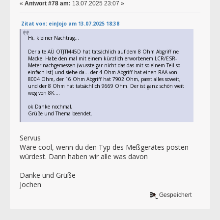
«
Antwort #78 am:
13.07.2025 23:07 »
Zitat von: einJojo am 13.07.2025 18:38
Hi, kleiner Nachtrag...
Der alte AÜ OTJTM45D hat tatsächlich auf dem 8 Ohm Abgriff ne
Macke. Habe den mal mit einem kürzlich erworbenem LCR/ESR-
Meter nachgemessen (wusste gar nicht das das mit so einem Teil so
einfach ist) und siehe da... der 4 Ohm Abgriff hat einen RAA von
8004 Ohm, der 16 Ohm Abgriff hat 7902 Ohm, passt alles soweit,
und der 8 Ohm hat tatsächlich 9669 Ohm. Der ist ganz schön weit
weg von 8K....
ok Danke nochmal,
Grüße und Thema beendet.
Servus
Wäre cool, wenn du den Typ des Meßgerätes posten
würdest. Dann haben wir alle was davon
Danke und Grüße
Jochen
Gespeichert