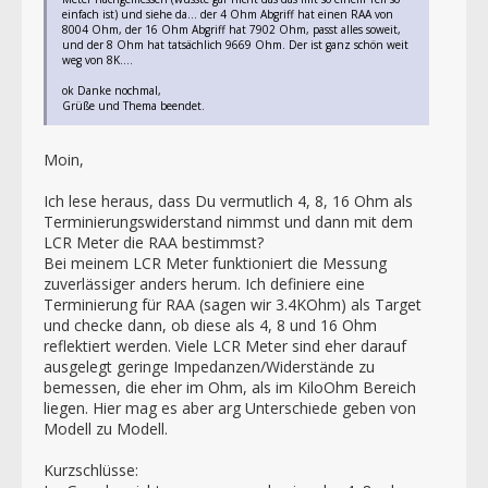
einfach ist) und siehe da... der 4 Ohm Abgriff hat einen RAA von
8004 Ohm, der 16 Ohm Abgriff hat 7902 Ohm, passt alles soweit,
und der 8 Ohm hat tatsächlich 9669 Ohm. Der ist ganz schön weit
weg von 8K....
ok Danke nochmal,
Grüße und Thema beendet.
Moin,
Ich lese heraus, dass Du vermutlich 4, 8, 16 Ohm als
Terminierungswiderstand nimmst und dann mit dem
LCR Meter die RAA bestimmst?
Bei meinem LCR Meter funktioniert die Messung
zuverlässiger anders herum. Ich definiere eine
Terminierung für RAA (sagen wir 3.4KOhm) als Target
und checke dann, ob diese als 4, 8 und 16 Ohm
reflektiert werden. Viele LCR Meter sind eher darauf
ausgelegt geringe Impedanzen/Widerstände zu
bemessen, die eher im Ohm, als im KiloOhm Bereich
liegen. Hier mag es aber arg Unterschiede geben von
Modell zu Modell.
Kurzschlüsse: