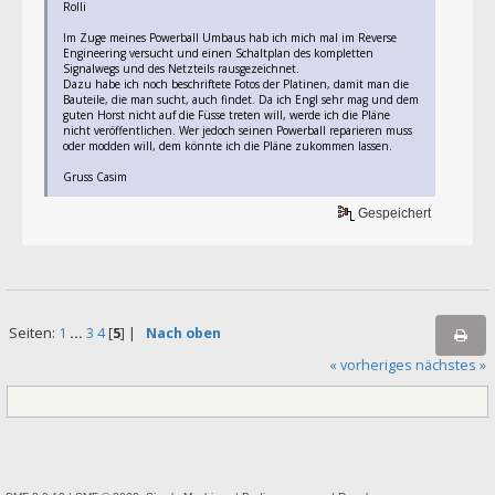
Rolli
Im Zuge meines Powerball Umbaus hab ich mich mal im Reverse
Engineering versucht und einen Schaltplan des kompletten
Signalwegs und des Netzteils rausgezeichnet.
Dazu habe ich noch beschriftete Fotos der Platinen, damit man die
Bauteile, die man sucht, auch findet. Da ich Engl sehr mag und dem
guten Horst nicht auf die Füsse treten will, werde ich die Pläne
nicht veröffentlichen. Wer jedoch seinen Powerball reparieren muss
oder modden will, dem könnte ich die Pläne zukommen lassen.
Gruss Casim
Gespeichert
Seiten:
1
...
3
4
[
5
] |
Nach oben
« vorheriges
nächstes »