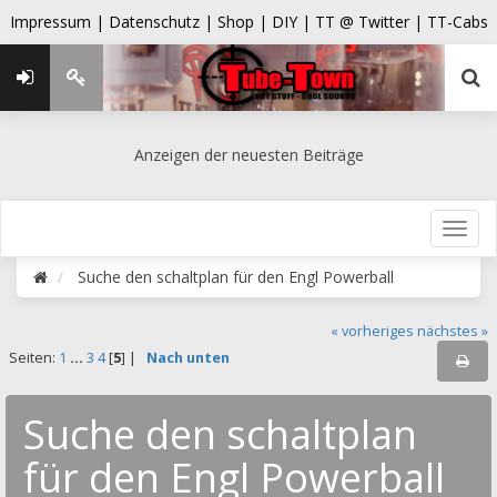
Impressum |
Datenschutz |
Shop |
DIY |
TT @ Twitter |
TT-Cabs
Anzeigen der neuesten Beiträge
Suche den schaltplan für den Engl Powerball
« vorheriges
nächstes »
Seiten:
1
...
3
4
[
5
] |
Nach unten
Suche den schaltplan
für den Engl Powerball