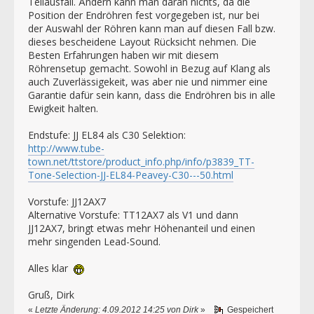
Teilausfall. Ändern kann man daran nichts, da die
Position der Endröhren fest vorgegeben ist, nur bei
der Auswahl der Röhren kann man auf diesen Fall bzw.
dieses bescheidene Layout Rücksicht nehmen. Die
Besten Erfahrungen haben wir mit diesem
Röhrensetup gemacht. Sowohl in Bezug auf Klang als
auch Zuverlässigekeit, was aber nie und nimmer eine
Garantie dafür sein kann, dass die Endröhren bis in alle
Ewigkeit halten.
Endstufe: JJ EL84 als C30 Selektion:
http://www.tube-
town.net/ttstore/product_info.php/info/p3839_TT-
Tone-Selection-JJ-EL84-Peavey-C30---50.html
Vorstufe: JJ12AX7
Alternative Vorstufe: TT12AX7 als V1 und dann
JJ12AX7, bringt etwas mehr Höhenanteil und einen
mehr singenden Lead-Sound.
Alles klar
Gruß, Dirk
«
Letzte Änderung: 4.09.2012 14:25 von Dirk
»
Gespeichert