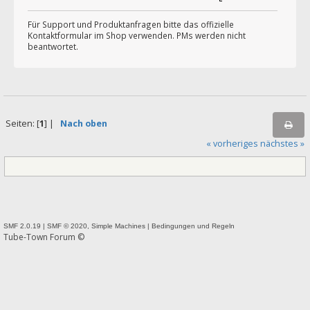
Für Support und Produktanfragen bitte das offizielle
Kontaktformular im Shop verwenden. PMs werden nicht
beantwortet.
Seiten: [
1
] |
Nach oben
« vorheriges
nächstes »
SMF 2.0.19
|
SMF © 2020
,
Simple Machines
|
Bedingungen und Regeln
Tube-Town Forum ©