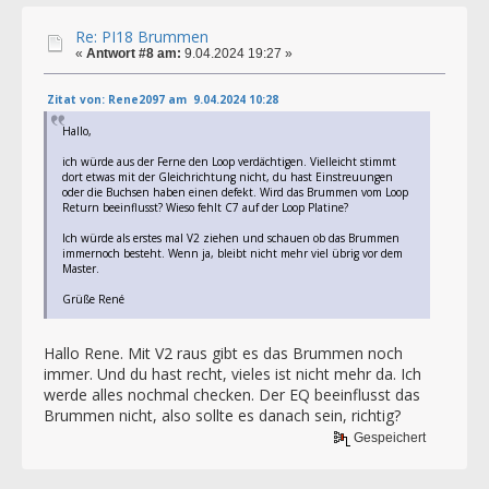
Re: PI18 Brummen
«
Antwort #8 am:
9.04.2024 19:27 »
Zitat von: Rene2097 am 9.04.2024 10:28
Hallo,
ich würde aus der Ferne den Loop verdächtigen. Vielleicht stimmt
dort etwas mit der Gleichrichtung nicht, du hast Einstreuungen
oder die Buchsen haben einen defekt. Wird das Brummen vom Loop
Return beeinflusst? Wieso fehlt C7 auf der Loop Platine?
Ich würde als erstes mal V2 ziehen und schauen ob das Brummen
immernoch besteht. Wenn ja, bleibt nicht mehr viel übrig vor dem
Master.
Grüße René
Hallo Rene. Mit V2 raus gibt es das Brummen noch
immer. Und du hast recht, vieles ist nicht mehr da. Ich
werde alles nochmal checken. Der EQ beeinflusst das
Brummen nicht, also sollte es danach sein, richtig?
Gespeichert