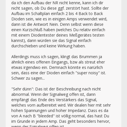
da ich den Aufbau der NR nicht kenne, kann ich dir
nicht sagen, ob Du diese ggf. zerstört hast. Sollte der
Aufbau im Schaltplan einfach 2 bis 4 Back to Back
Dioden sein, wie es in einigen Amps verwendet wird,
dann ist die Antwort Nein. Denn selbst wenn diese
einen Kurzschluß haben (welches Du relativ einfach
mit einem Diodentester deines Meßgerätes testen
kannst), dann würden sie das Signal einfach
durchschieben und keine Wirkung haben.
Allerdings muss ich sagen, klingt das Brummen ja
ähnlich eines offenen Eingangs, bzw als streut eher
etwas irgendwo ein. Demnach könnte es narürlich
sein, dass eine der Dioden einfach "super noisy" ist.
Schwer zu sagen...
"Sehr dünn": Das ist der Beschreibung nach nicht
abnormal. Wenn der Signalweg offen ist, dann
empfängt das Ende des Verstärkers das Signal,
welches vorn aufbereitet wird. Wir dealen hier mit sehr
hohen Spannungen und hoher Impedanz. Dass es da
von A nach B "bleeded" ist völlig normal, das hast Du
im Grunde in jedem Amp. Das geht besonders hervor,
wenn der Signalweg offen ist.