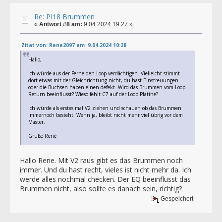
Re: PI18 Brummen
«
Antwort #8 am:
9.04.2024 19:27 »
Zitat von: Rene2097 am 9.04.2024 10:28
Hallo,
ich würde aus der Ferne den Loop verdächtigen. Vielleicht stimmt
dort etwas mit der Gleichrichtung nicht, du hast Einstreuungen
oder die Buchsen haben einen defekt. Wird das Brummen vom Loop
Return beeinflusst? Wieso fehlt C7 auf der Loop Platine?
Ich würde als erstes mal V2 ziehen und schauen ob das Brummen
immernoch besteht. Wenn ja, bleibt nicht mehr viel übrig vor dem
Master.
Grüße René
Hallo Rene. Mit V2 raus gibt es das Brummen noch
immer. Und du hast recht, vieles ist nicht mehr da. Ich
werde alles nochmal checken. Der EQ beeinflusst das
Brummen nicht, also sollte es danach sein, richtig?
Gespeichert