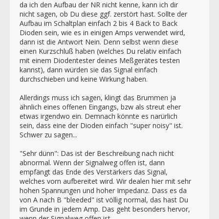
da ich den Aufbau der NR nicht kenne, kann ich dir
nicht sagen, ob Du diese ggf. zerstört hast. Sollte der
Aufbau im Schaltplan einfach 2 bis 4 Back to Back
Dioden sein, wie es in einigen Amps verwendet wird,
dann ist die Antwort Nein. Denn selbst wenn diese
einen Kurzschluß haben (welches Du relativ einfach
mit einem Diodentester deines Meßgerätes testen
kannst), dann würden sie das Signal einfach
durchschieben und keine Wirkung haben.
Allerdings muss ich sagen, klingt das Brummen ja
ähnlich eines offenen Eingangs, bzw als streut eher
etwas irgendwo ein. Demnach könnte es narürlich
sein, dass eine der Dioden einfach "super noisy" ist.
Schwer zu sagen...
"Sehr dünn": Das ist der Beschreibung nach nicht
abnormal. Wenn der Signalweg offen ist, dann
empfängt das Ende des Verstärkers das Signal,
welches vorn aufbereitet wird. Wir dealen hier mit sehr
hohen Spannungen und hoher Impedanz. Dass es da
von A nach B "bleeded" ist völlig normal, das hast Du
im Grunde in jedem Amp. Das geht besonders hervor,
wenn der Signalweg offen ist.