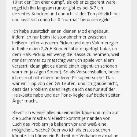
10 ist der Ton eher dumpf, als ob er zugedreht wäre,
regel ich ihn langsam runter gibt es bei 6-7 ein
dezentes Knacken und danach ist der Ton plötzlich hell
und lässt sich dann bis 0 "normal" herunterregeln.
Ich habe zusätzlich einen kleinen Mod eingebaut,
indem ich nur beim Halstonabnehmer zwischen
heißem Leiter aus dem Pickup und dem Volumeregler
in Reihe einen 2,2nF Kondensator eingefügt habe, um
dem Hals-Pickup ein wenig die Bässe zu nehmen, weil
mir der immer zu matschig war (ich spiele vor allem
verzerrt, clean gibt es damit einen eigentlich schönen
warmen jazzigen Sound). So als Versuchsballon, bevor
ich es mal mit einem anderen Pickup versuche. Das
war ein Tipp von den GS-Leuten, und ich glaube nicht,
dass das Problem daran liegt, da ich das nur auf der
Hals-Seite habe und der Tone-Regler auf beiden Seiten
Ärger macht.
Bevor ich wieder alles auseinander baue und mich auf
die Suche mache: Vielleicht kommt jemanden von
Euch das Problem ja bekannt vor und weiß eine
mögliche Ursache? Oder wo ich als erstes suchen
könnte. Ich hänge ein Bild mit der Verkabelung mal an.