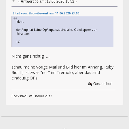
«
Antwort #6 am:
13.06.2026 15:52 »
Zitat von: Showitevent am 11.06.2026 23:06
Moin,
der Amp hat keine OpAmps, das sind alles Optokoppler zur
Schalterei.
LG
Nicht ganz richtig ....
schau meine vorige Mail und Bild hier im Anhang, Ruby
Riot II, ist zwar "nur" im Tremolo, aber das sind
eindeutig OPs
Gespeichert
Rock'nRoll will never die !