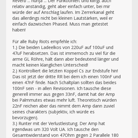
Reverb ... nunja ... Der Funktioniert und klingt auch
relativ anständig, geht aber einfach unter, bei mir
würde der auf Anschlag laufen. Im Zerrerkanal geht
das allerdings nicht bei kleinen Lautstärken, weil er
einfach dazwischen Phased. Muss man getestet
haben!
Für alle Ruby Riots empfehle ich:
1.) Die beiden Ladeelkos von 220uF auf 100uF und
47uF herabsetzen. Das ist immernoch zu viel für die
arme GL Röhre, hält dann aber bedeutend länger und
macht keinen klanglichen Unterscheid!
2.) Kontrolliert die letzten Koppel Cs zur Endstufe hin!
Das ist jetzt der dritte RR bei dem ich einen 100nF und
einen 47nF finde. Nach Schaltplan sollten das beides
100nF sein - in allen Revisionen. Ich tausche diese
generell immer aus gegen 33nF, damit hat der Amp
bei Palmmutes etwas mehr luft. Theoretisch würden
22nF reichen aber das nimmt dem Amp dann zuviel
seines charakters (subjektiv, ich würde es
bevorzugen).
3.) Runter mit der Verlustleistung. Der Amp hat
irgendwas um 320 Volt UA. Ich tausche den
Gesamtwiderstand von 47Ohm gegen 2 Parallele 180