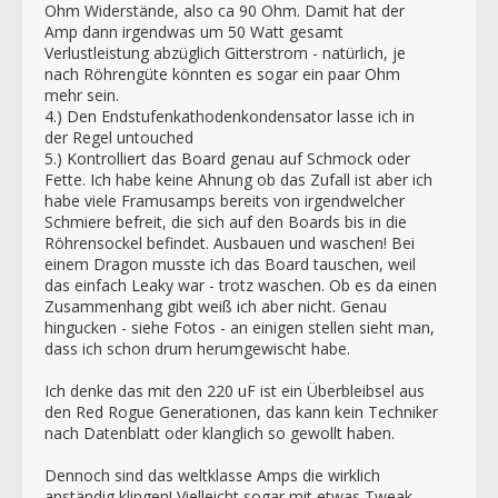
Ohm Widerstände, also ca 90 Ohm. Damit hat der
Amp dann irgendwas um 50 Watt gesamt
Verlustleistung abzüglich Gitterstrom - natürlich, je
nach Röhrengüte könnten es sogar ein paar Ohm
mehr sein.
4.) Den Endstufenkathodenkondensator lasse ich in
der Regel untouched
5.) Kontrolliert das Board genau auf Schmock oder
Fette. Ich habe keine Ahnung ob das Zufall ist aber ich
habe viele Framusamps bereits von irgendwelcher
Schmiere befreit, die sich auf den Boards bis in die
Röhrensockel befindet. Ausbauen und waschen! Bei
einem Dragon musste ich das Board tauschen, weil
das einfach Leaky war - trotz waschen. Ob es da einen
Zusammenhang gibt weiß ich aber nicht. Genau
hingucken - siehe Fotos - an einigen stellen sieht man,
dass ich schon drum herumgewischt habe.
Ich denke das mit den 220 uF ist ein Überbleibsel aus
den Red Rogue Generationen, das kann kein Techniker
nach Datenblatt oder klanglich so gewollt haben.
Dennoch sind das weltklasse Amps die wirklich
anständig klingen! Vielleicht sogar mit etwas Tweak