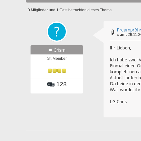
0 Mitglieder und 1 Gast betrachten dieses Thema.
Preampröhr
«
am:
29.11.2
Ihr Lieben,
Grism
Sr. Member
Ich habe zwei 
Einmal einen O
komplett neu au
Aktuell laufen
Da beide in der
128
Was würdet ihr 
LG Chris