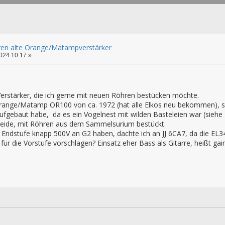
en alte Orange/Matampverstärker
024 10:17 »
Verstärker, die ich gerne mit neuen Röhren bestücken möchte.
range/Matamp OR100 von ca. 1972 (hat alle Elkos neu bekommen), 
fgebaut habe, da es ein Vogelnest mit wilden Basteleien war (siehe B
 beide, mit Röhren aus dem Sammelsurium bestückt.
 Endstufe knapp 500V an G2 haben, dachte ich an JJ 6CA7, da die EL34 
für die Vorstufe vorschlagen? Einsatz eher Bass als Gitarre, heißt ga