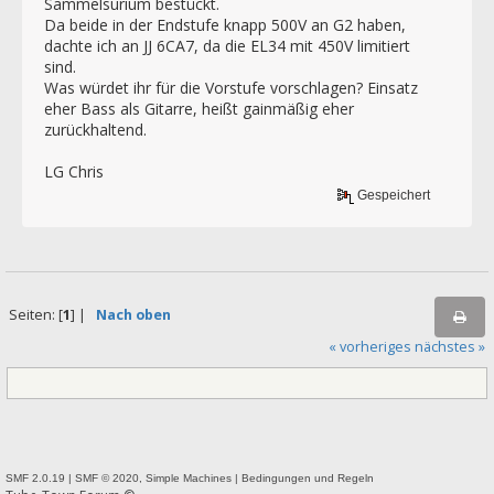
Sammelsurium bestückt.
Da beide in der Endstufe knapp 500V an G2 haben,
dachte ich an JJ 6CA7, da die EL34 mit 450V limitiert
sind.
Was würdet ihr für die Vorstufe vorschlagen? Einsatz
eher Bass als Gitarre, heißt gainmäßig eher
zurückhaltend.
LG Chris
Gespeichert
Seiten: [
1
] |
Nach oben
« vorheriges
nächstes »
SMF 2.0.19
|
SMF © 2020
,
Simple Machines
|
Bedingungen und Regeln