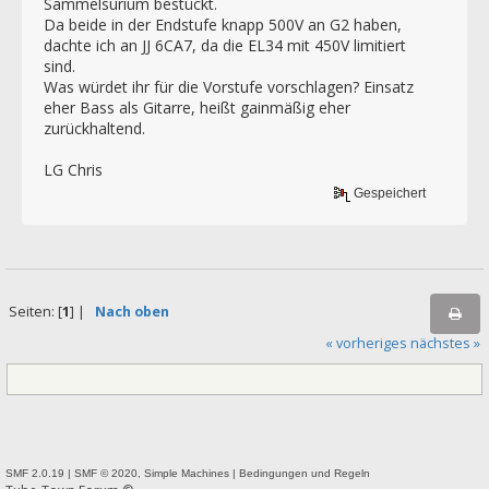
Sammelsurium bestückt.
Da beide in der Endstufe knapp 500V an G2 haben,
dachte ich an JJ 6CA7, da die EL34 mit 450V limitiert
sind.
Was würdet ihr für die Vorstufe vorschlagen? Einsatz
eher Bass als Gitarre, heißt gainmäßig eher
zurückhaltend.
LG Chris
Gespeichert
Seiten: [
1
] |
Nach oben
« vorheriges
nächstes »
SMF 2.0.19
|
SMF © 2020
,
Simple Machines
|
Bedingungen und Regeln