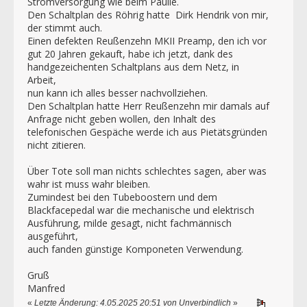
Stromversorgung wie beim Paulie.
Den Schaltplan des Röhrig hatte Dirk Hendrik von mir,
der stimmt auch.
Einen defekten Reußenzehn MKII Preamp, den ich vor
gut 20 Jahren gekauft, habe ich jetzt, dank des
handgezeichenten Schaltplans aus dem Netz, in
Arbeit,
nun kann ich alles besser nachvollziehen.
Den Schaltplan hatte Herr Reußenzehn mir damals auf
Anfrage nicht geben wollen, den Inhalt des
telefonischen Gespäche werde ich aus Pietätsgründen
nicht zitieren.
Über Tote soll man nichts schlechtes sagen, aber was
wahr ist muss wahr bleiben.
Zumindest bei den Tubeboostern und dem
Blackfacepedal war die mechanische und elektrisch
Ausführung, milde gesagt, nicht fachmännisch
ausgeführt,
auch fanden günstige Komponeten Verwendung.
Gruß
Manfred
«
Letzte Änderung: 4.05.2025 20:51 von Unverbindlich
»