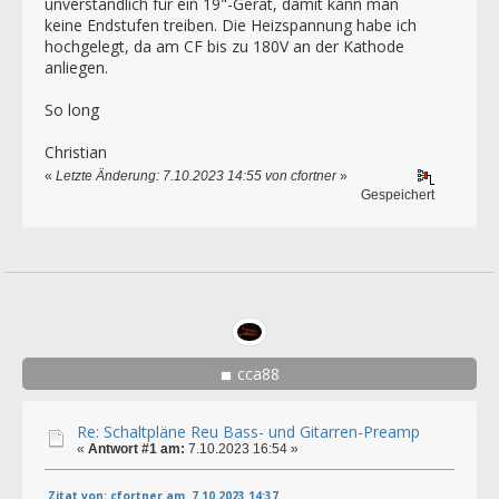
unverständlich für ein 19"-Gerät, damit kann man
keine Endstufen treiben. Die Heizspannung habe ich
hochgelegt, da am CF bis zu 180V an der Kathode
anliegen.
So long
Christian
«
Letzte Änderung: 7.10.2023 14:55 von cfortner
»
Gespeichert
cca88
Re: Schaltpläne Reu Bass- und Gitarren-Preamp
«
Antwort #1 am:
7.10.2023 16:54 »
Zitat von: cfortner am 7.10.2023 14:37