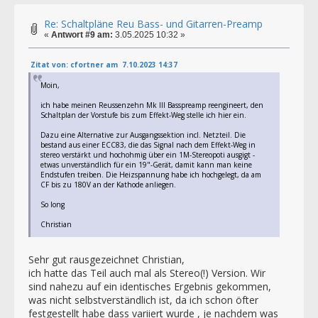
Re: Schaltpläne Reu Bass- und Gitarren-Preamp
«
Antwort #9 am:
3.05.2025 10:32 »
Zitat von: cfortner am 7.10.2023 14:37
Moin,
ich habe meinen Reussenzehn Mk III Basspreamp reengineert, den
Schaltplan der Vorstufe bis zum Effekt-Weg stelle ich hier ein.
Dazu eine Alternative zur Ausgangssektion incl. Netzteil. Die
bestand aus einer ECC83, die das Signal nach dem Effekt-Weg in
stereo verstärkt und hochohmig über ein 1M-Stereopoti ausgigt -
etwas unverständlich für ein 19"-Gerät, damit kann man keine
Endstufen treiben. Die Heizspannung habe ich hochgelegt, da am
CF bis zu 180V an der Kathode anliegen.
So long
Christian
Sehr gut rausgezeichnet Christian,
ich hatte das Teil auch mal als Stereo(!) Version. Wir
sind nahezu auf ein identisches Ergebnis gekommen,
was nicht selbstverständlich ist, da ich schon öfter
festgestellt habe dass variiert wurde , je nachdem was