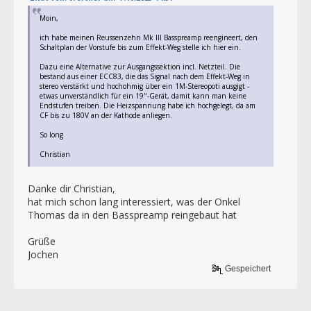
Moin,
ich habe meinen Reussenzehn Mk III Basspreamp reengineert, den
Schaltplan der Vorstufe bis zum Effekt-Weg stelle ich hier ein.
Dazu eine Alternative zur Ausgangssektion incl. Netzteil. Die
bestand aus einer ECC83, die das Signal nach dem Effekt-Weg in
stereo verstärkt und hochohmig über ein 1M-Stereopoti ausgigt -
etwas unverständlich für ein 19"-Gerät, damit kann man keine
Endstufen treiben. Die Heizspannung habe ich hochgelegt, da am
CF bis zu 180V an der Kathode anliegen.
So long
Christian
Danke dir Christian,
hat mich schon lang interessiert, was der Onkel
Thomas da in den Basspreamp reingebaut hat
Grüße
Jochen
Gespeichert