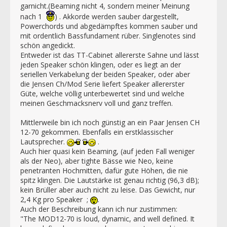
garnicht.(Beaming nicht 4, sondern meiner Meinung
nach 1
) . Akkorde werden sauber dargestellt,
Powerchords und abgedämpftes kommen sauber und
mit ordentlich Bassfundament rüber. Singlenotes sind
schön angedickt.
Entweder ist das TT-Cabinet allererste Sahne und lässt
jeden Speaker schön klingen, oder es liegt an der
seriellen Verkabelung der beiden Speaker, oder aber
die Jensen Ch/Mod Serie liefert Speaker allererster
Güte, welche völlig unterbewertet sind und welche
meinen Geschmacksnerv voll und ganz treffen.
Mittlerweile bin ich noch günstig an ein Paar Jensen CH
12-70 gekommen. Ebenfalls ein erstklassischer
Lautsprecher.
.
Auch hier quasi kein Beaming, (auf jeden Fall weniger
als der Neo), aber tighte Bässe wie Neo, keine
penetranten Hochmitten, dafür gute Höhen, die nie
spitz klingen. Die Lautstärke ist genau richtig (96,3 dB);
kein Brüller aber auch nicht zu leise. Das Gewicht, nur
2,4 Kg pro Speaker ;
.
Auch der Beschreibung kann ich nur zustimmen:
"The MOD12-70 is loud, dynamic, and well defined. It