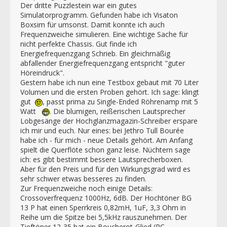
Der dritte Puzzlestein war ein gutes
Simulatorprogramm. Gefunden habe ich Visaton
Boxsim für umsonst. Damit konnte ich auch
Frequenzweiche simulieren. Eine wichtige Sache für
nicht perfekte Chassis. Gut finde ich
Energiefrequenzgang Schrieb. Ein gleichmäßig
abfallender Energiefrequenzgang entspricht "guter
Höreindruck".
Gestern habe ich nun eine Testbox gebaut mit 70 Liter
Volumen und die ersten Proben gehört. Ich sage: klingt
gut
, passt prima zu Single-Ended Röhrenamp mit 5
Watt
. Die blumigen, reißerischen Lautsprecher
Lobgesänge der Hochglanzmagazin-Schreiber erspare
ich mir und euch. Nur eines: bei Jethro Tull Bourée
habe ich - für mich - neue Details gehört. Am Anfang
spielt die Querflöte schon ganz leise. Nüchtern sage
ich: es gibt bestimmt bessere Lautsprecherboxen.
Aber für den Preis und für den Wirkungsgrad wird es
sehr schwer etwas besseres zu finden.
Zur Frequenzweiche noch einige Details:
Crossoverfrequenz 1000Hz, 6dB. Der Hochtöner BG
13 P hat einen Sperrkreis 0,82mH, 1uF, 3,3 Ohm in
Reihe um die Spitze bei 5,5kHz rauszunehmen. Der
Tieftöner 12-35 hat ein Boucherot-Glied (RC