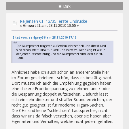
Dirk
Re:Jensen CH 12/35, erste Eindrücke
«
Antwort #2 am:
28.11.2010 18:55 »
Zitat von: earlgrey36 am 28.11.2010 17:16
Die Lautsprecher reagieren außerdem sehr schnell und direkt und
sind schön straff; ideal für Rock und härteres. Der Klang ist wie in
der Jensen Beschreibung und die Lautsprecher sind ideal für Hi-
Gain.
Ähnliches habe ich auch schon an anderer Stelle hier
im Forum geschrieben - schön, dass es bestätigt wird.
Dort müsste ich auch die Empfehlung gegeben haben,
eine dickere Frontbespannung zu nehmen und / oder
die Bespannung doppelt aufzuziehen. Dadurch lässt
sich ein sehr direkter und straffer Sound erreichen, der
recht gut geeignet ist für moderne Higain-Sachen.
Die CHs sind keine "schlechten" Lautsprecher, nicht
dass wir uns da falsch verstehen, aber sie haben aber
Eigenarten und Verhalten, welche nicht jedem gefallen.