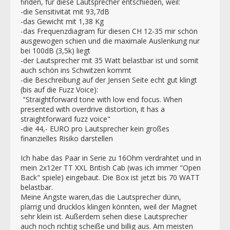
finden, für diese Lautsprecher entschieden, weil:
-die Sensitivität mit 93,7dB
-das Gewicht mit 1,38 Kg
-das Frequenzdiagram für diesen CH 12-35 mir schön
ausgewogen schien und die maximale Auslenkung nur
bei 100dB (3,5k) liegt
-der Lautsprecher mit 35 Watt belastbar ist und somit
auch schön ins Schwitzen kommt
-die Beschreibung auf der Jensen Seite echt gut klingt
(bis auf die Fuzz Voice):
"Straightforward tone with low end focus. When
presented with overdrive distortion, it has a
straightforward fuzz voice"
-die 44,- EURO pro Lautsprecher kein großes
finanzielles Risiko darstellen
Ich habe das Paar in Serie zu 16Ohm verdrahtet und in
mein 2x12er TT XXL British Cab (was ich immer "Open
Back" spiele) eingebaut. Die Box ist jetzt bis 70 WATT
belastbar.
Meine Ängste waren,das die Lautsprecher dünn,
plärrig und drucklos klingen könnten, weil der Magnet
sehr klein ist. Außerdem sehen diese Lautsprecher
auch noch richtig scheiße und billig aus. Am meisten