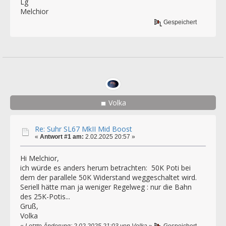
Lg
Melchior
Gespeichert
Volka
Re: Suhr SL67 MkII Mid Boost
«
Antwort #1 am:
2.02.2025 20:57 »
Hi Melchior,
ich würde es anders herum betrachten: 50K Poti bei
dem der parallele 50K Widerstand weggeschaltet wird.
Seriell hätte man ja weniger Regelweg : nur die Bahn
des 25K-Potis...
Gruß,
Volka
«
Letzte Änderung: 2.02.2025 21:03 von Volka
»
Gespeichert