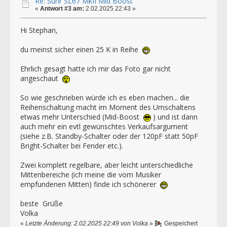
Re: Suhr SL67 MkII Mid Boost
«
Antwort #3 am:
2.02.2025 22:43 »
Hi Stephan,
du meinst sicher einen 25 K in Reihe
Ehrlich gesagt hatte ich mir das Foto gar nicht
angeschaut
So wie geschrieben würde ich es eben machen... die
Reihenschaltung macht im Moment des Umschaltens
etwas mehr Unterschied (Mid-Boost
) und ist dann
auch mehr ein evtl gewünschtes Verkaufsargument
(siehe z.B. Standby-Schalter oder der 120pF statt 50pF
Bright-Schalter bei Fender etc.).
Zwei komplett regelbare, aber leicht unterschiedliche
Mittenbereiche (ich meine die vom Musiker
empfundenen Mitten) finde ich schönerer
beste Grüße
Volka
«
Letzte Änderung: 2.02.2025 22:49 von Volka
»
Gespeichert