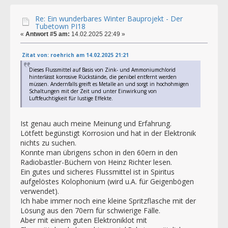
Re: Ein wunderbares Winter Bauprojekt - Der
Tubetown PI18
«
Antwort #5 am:
14.02.2025 22:49 »
Zitat von: roehrich am 14.02.2025 21:21
Dieses Flussmittel auf Basis von Zink- und Ammoniumchlorid
hinterlässt korrosive Rückstände, die penibel entfernt werden
müssen. Andernfalls greift es Metalle an und sorgt in hochohmigen
Schaltungen mit der Zeit und unter Einwirkung von
Luftfeuchtigkeit für lustige Effekte.
Ist genau auch meine Meinung und Erfahrung.
Lötfett begünstigt Korrosion und hat in der Elektronik
nichts zu suchen.
Konnte man übrigens schon in den 60ern in den
Radiobastler-Büchern von Heinz Richter lesen.
Ein gutes und sicheres Flussmittel ist in Spiritus
aufgelöstes Kolophonium (wird u.A. für Geigenbögen
verwendet).
Ich habe immer noch eine kleine Spritzflasche mit der
Lösung aus den 70ern für schwierige Fälle.
Aber mit einem guten Elektroniklot mit