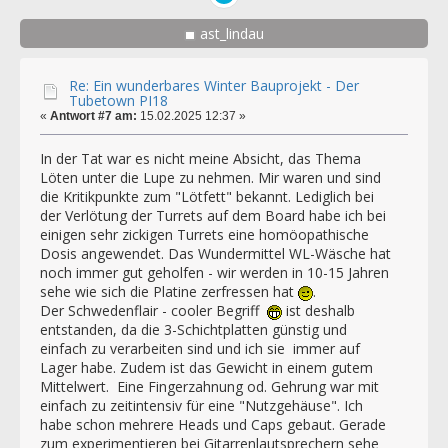
ast_lindau
Re: Ein wunderbares Winter Bauprojekt - Der
Tubetown PI18
«
Antwort #7 am:
15.02.2025 12:37 »
In der Tat war es nicht meine Absicht, das Thema
Löten unter die Lupe zu nehmen. Mir waren und sind
die Kritikpunkte zum "Lötfett" bekannt. Lediglich bei
der Verlötung der Turrets auf dem Board habe ich bei
einigen sehr zickigen Turrets eine homöopathische
Dosis angewendet. Das Wundermittel WL-Wäsche hat
noch immer gut geholfen - wir werden in 10-15 Jahren
sehe wie sich die Platine zerfressen hat
.
Der Schwedenflair - cooler Begriff
ist deshalb
entstanden, da die 3-Schichtplatten günstig und
einfach zu verarbeiten sind und ich sie immer auf
Lager habe. Zudem ist das Gewicht in einem gutem
Mittelwert. Eine Fingerzahnung od. Gehrung war mit
einfach zu zeitintensiv für eine "Nutzgehäuse". Ich
habe schon mehrere Heads und Caps gebaut. Gerade
zum experimentieren bei Gitarrenlautsprechern sehe