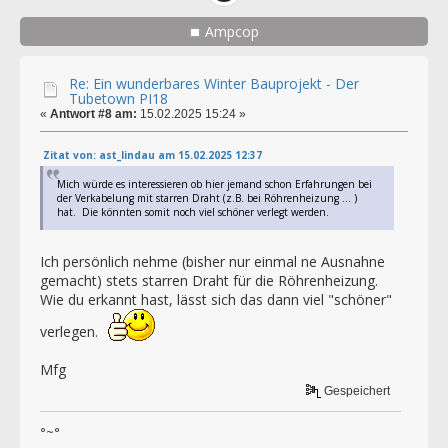
Ampcop
Re: Ein wunderbares Winter Bauprojekt - Der
Tubetown PI18
«
Antwort #8 am:
15.02.2025 15:24 »
Zitat von: ast_lindau am 15.02.2025 12:37
Mich würde es interessieren ob hier jemand schon Erfahrungen bei
der Verkabelung mit starren Draht (z.B. bei Röhrenheizung ... )
hat. Die könnten somit noch viel schöner verlegt werden.
Ich persönlich nehme (bisher nur einmal ne Ausnahne
gemacht) stets starren Draht für die Röhrenheizung.
Wie du erkannt hast, lässt sich das dann viel "schöner"
verlegen.
Mfg
Gespeichert
°~°