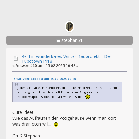
stephan61
Re: Ein wunderbares Winter Bauprojekt - Der
Tubetown PI18
«
Antwort #10 am:
15.02.2025 16:42 »
Zitat von: Lötopa am 15.02.2025 02:45
Jedenfalls hat es mir geholfen, die Lötstellen bissel aufzurauhen, mit
z.B. Nagelfeile bzw. diese soft Dinger vom Drogeriemarkt, und
fluppdiwupps, es lötet sich fast wie von selbst.
Gute Idee!
Wie das Aufrauhen der Potigehäuse wenn man dort
was dranlöten will...
Gruß Stephan