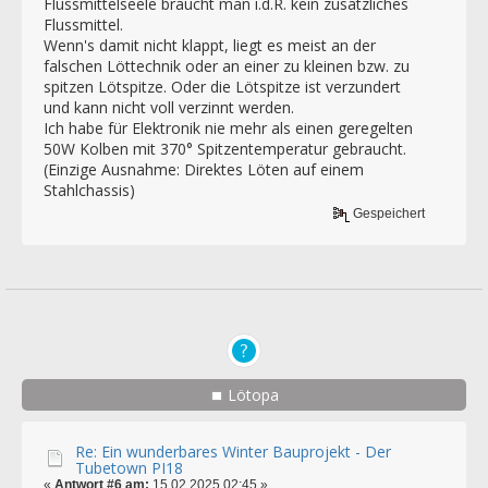
Flussmittelseele braucht man i.d.R. kein zusätzliches
Flussmittel.
Wenn's damit nicht klappt, liegt es meist an der
falschen Löttechnik oder an einer zu kleinen bzw. zu
spitzen Lötspitze. Oder die Lötspitze ist verzundert
und kann nicht voll verzinnt werden.
Ich habe für Elektronik nie mehr als einen geregelten
50W Kolben mit 370° Spitzentemperatur gebraucht.
(Einzige Ausnahme: Direktes Löten auf einem
Stahlchassis)
Gespeichert
Lötopa
Re: Ein wunderbares Winter Bauprojekt - Der
Tubetown PI18
«
Antwort #6 am:
15.02.2025 02:45 »