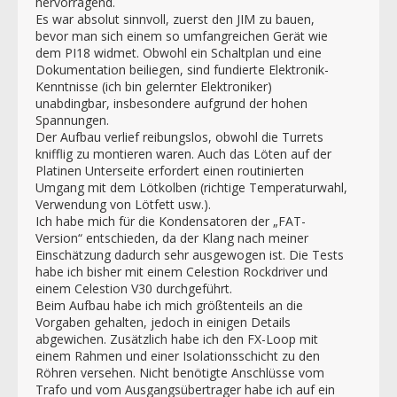
hervorragend.
Es war absolut sinnvoll, zuerst den JIM zu bauen,
bevor man sich einem so umfangreichen Gerät wie
dem PI18 widmet. Obwohl ein Schaltplan und eine
Dokumentation beiliegen, sind fundierte Elektronik-
Kenntnisse (ich bin gelernter Elektroniker)
unabdingbar, insbesondere aufgrund der hohen
Spannungen.
Der Aufbau verlief reibungslos, obwohl die Turrets
knifflig zu montieren waren. Auch das Löten auf der
Platinen Unterseite erfordert einen routinierten
Umgang mit dem Lötkolben (richtige Temperaturwahl,
Verwendung von Lötfett usw.).
Ich habe mich für die Kondensatoren der „FAT-
Version“ entschieden, da der Klang nach meiner
Einschätzung dadurch sehr ausgewogen ist. Die Tests
habe ich bisher mit einem Celestion Rockdriver und
einem Celestion V30 durchgeführt.
Beim Aufbau habe ich mich größtenteils an die
Vorgaben gehalten, jedoch in einigen Details
abgewichen. Zusätzlich habe ich den FX-Loop mit
einem Rahmen und einer Isolationsschicht zu den
Röhren versehen. Nicht benötigte Anschlüsse vom
Trafo und vom Ausgangsübertrager habe ich auf ein