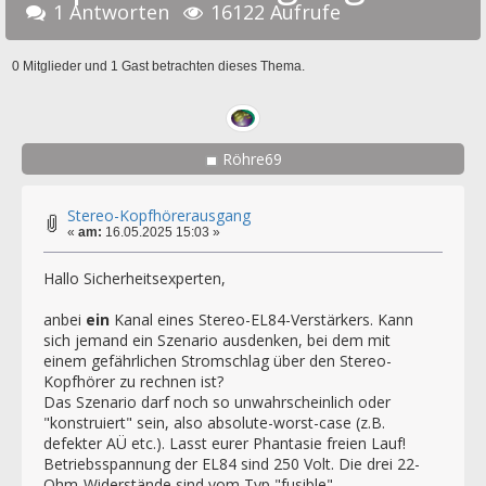
1 Antworten
16122 Aufrufe
0 Mitglieder und 1 Gast betrachten dieses Thema.
Röhre69
Stereo-Kopfhörerausgang
«
am:
16.05.2025 15:03 »
Hallo Sicherheitsexperten,
anbei
ein
Kanal eines Stereo-EL84-Verstärkers. Kann
sich jemand ein Szenario ausdenken, bei dem mit
einem gefährlichen Stromschlag über den Stereo-
Kopfhörer zu rechnen ist?
Das Szenario darf noch so unwahrscheinlich oder
"konstruiert" sein, also absolute-worst-case (z.B.
defekter AÜ etc.). Lasst eurer Phantasie freien Lauf!
Betriebsspannung der EL84 sind 250 Volt. Die drei 22-
Ohm-Widerstände sind vom Typ "fusible".