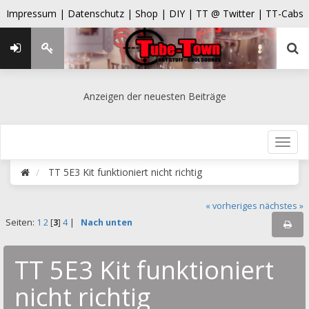
Impressum |
Datenschutz |
Shop |
DIY |
TT @ Twitter |
TT-Cabs
Anzeigen der neuesten Beiträge
TT 5E3 Kit funktioniert nicht richtig
« vorheriges
nächstes »
Seiten:
1
2
[
3
]
4
|
Nach unten
TT 5E3 Kit funktioniert
nicht richtig