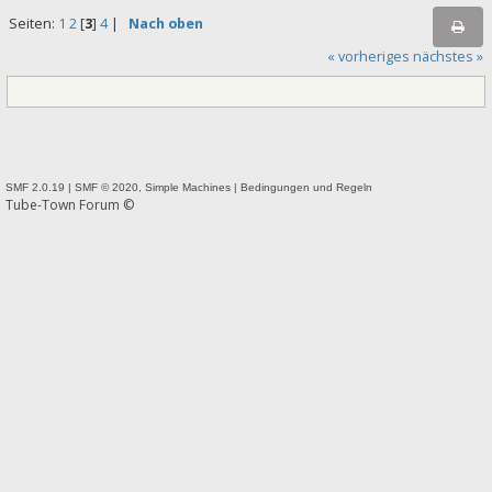
Seiten:
1
2
[
3
]
4
|
Nach oben
« vorheriges
nächstes »
SMF 2.0.19
|
SMF © 2020
,
Simple Machines
|
Bedingungen und Regeln
Tube-Town Forum ©