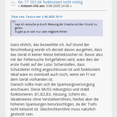
Re: TT 5E3 Kit funktioniert nicht richtig
«
Antwort #42 am:
3.06.2025 14:30 »
Zitat von: Teisco am 3.06.2025 10:11
naja ich versuche ja durch Messung der Ursache auf den Grund zu
gehen.
Es gibt ja an sich nur zwei mögliche Fehler:
Ganz ehrlich, das bezweifele ich. Auf Grund der
Beschreibung würde ich derzeit davon ausgehen, dass
das Gerät in keiner Weise betriebssicher ist. Bevor also
mit der Fehlersuche fortgefahren wird, wäre dies der
erste Punkt auf der Liste: Sicherstellen, dass
Schutzleiter richtig angeschlossen ist und funktioniert.
Ideal wäre es eventuell auch noch, wenn ein FI vor
dem Gerät vorhanden ist.
Danach sollte man sich die Spannungsversorgung
anschauen. Diese MUSS reibungslos und stabil
funktionieren. B1,B2,B3, Heizung, Schirm etc.
Idealerweise ohne Verstärkerröhren, hierbei aber die
höheren Spannungen berücksichtigen, da der Trafo
nicht belastet ist. Gleichrichterröhre muss natürlich
gesteckt sein.