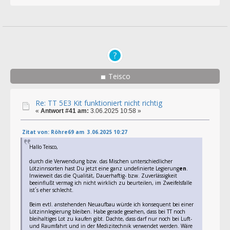
Teisco
Re: TT 5E3 Kit funktioniert nicht richtig
«
Antwort #41 am:
3.06.2025 10:58 »
Zitat von: Röhre69 am 3.06.2025 10:27
Hallo Teisco,
durch die Verwendung bzw. das Mischen unterschiedlicher
Lötzinnsorten hast Du jetzt eine ganz undefinierte Legierung
en
.
Inwieweit das die Qualität, Dauerhaftig- bzw. Zuverlässigkeit
beeinflußt vermag ich nicht wirklich zu beurteilen, im Zweifelsfalle
ist´s eher schlecht.
Beim evtl. anstehenden Neuaufbau würde ich konsequent bei einer
Lötzinnlegierung bleiben. Habe gerade gesehen, dass bei TT noch
bleihaltiges Lot zu kaufen gibt. Dachte, dass darf nur noch bei Luft-
und Raumfahrt und in der Medizitechnik verwendet werden. Wäre