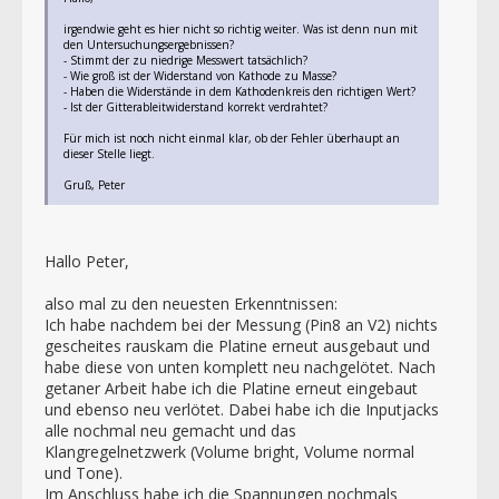
irgendwie geht es hier nicht so richtig weiter. Was ist denn nun mit
den Untersuchungsergebnissen?
- Stimmt der zu niedrige Messwert tatsächlich?
- Wie groß ist der Widerstand von Kathode zu Masse?
- Haben die Widerstände in dem Kathodenkreis den richtigen Wert?
- Ist der Gitterableitwiderstand korrekt verdrahtet?
Für mich ist noch nicht einmal klar, ob der Fehler überhaupt an
dieser Stelle liegt.
Gruß, Peter
Hallo Peter,
also mal zu den neuesten Erkenntnissen:
Ich habe nachdem bei der Messung (Pin8 an V2) nichts
gescheites rauskam die Platine erneut ausgebaut und
habe diese von unten komplett neu nachgelötet. Nach
getaner Arbeit habe ich die Platine erneut eingebaut
und ebenso neu verlötet. Dabei habe ich die Inputjacks
alle nochmal neu gemacht und das
Klangregelnetzwerk (Volume bright, Volume normal
und Tone).
Im Anschluss habe ich die Spannungen nochmals