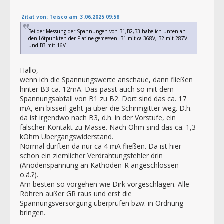
Zitat von: Teisco am 3.06.2025 09:58
Bei der Messung der Spannungen von B1,B2,B3 habe ich unten an
den Lötpunkten der Platine gemessen. B1 mit ca 368V, B2 mit 287V
und B3 mit 16V
Hallo,
wenn ich die Spannungswerte anschaue, dann fließen
hinter B3 ca. 12mA. Das passt auch so mit dem
Spannungsabfall von B1 zu B2. Dort sind das ca. 17
mA, ein bisserl geht ja über die Schirmgitter weg. D.h.
da ist irgendwo nach B3, d.h. in der Vorstufe, ein
falscher Kontakt zu Masse. Nach Ohm sind das ca. 1,3
kOhm Übergangswiderstand.
Normal dürften da nur ca 4 mA fließen. Da ist hier
schon ein ziemlicher Verdrahtungsfehler drin
(Anodenspannung an Kathoden-R angeschlossen
o.ä.?).
Am besten so vorgehen wie Dirk vorgeschlagen. Alle
Röhren außer GR raus und erst die
Spannungsversorgung überprüfen bzw. in Ordnung
bringen.