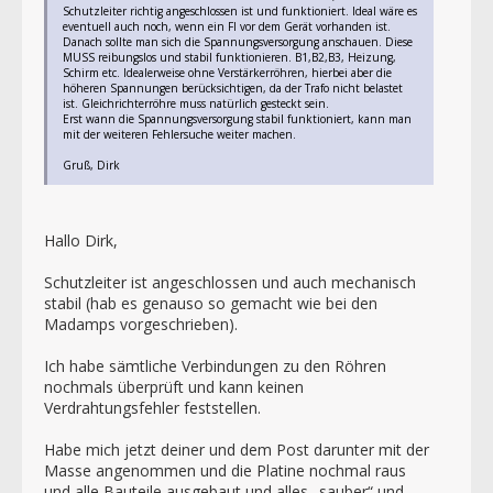
Schutzleiter richtig angeschlossen ist und funktioniert. Ideal wäre es
eventuell auch noch, wenn ein FI vor dem Gerät vorhanden ist.
Danach sollte man sich die Spannungsversorgung anschauen. Diese
MUSS reibungslos und stabil funktionieren. B1,B2,B3, Heizung,
Schirm etc. Idealerweise ohne Verstärkerröhren, hierbei aber die
höheren Spannungen berücksichtigen, da der Trafo nicht belastet
ist. Gleichrichterröhre muss natürlich gesteckt sein.
Erst wann die Spannungsversorgung stabil funktioniert, kann man
mit der weiteren Fehlersuche weiter machen.
Gruß, Dirk
Hallo Dirk,
Schutzleiter ist angeschlossen und auch mechanisch
stabil (hab es genauso so gemacht wie bei den
Madamps vorgeschrieben).
Ich habe sämtliche Verbindungen zu den Röhren
nochmals überprüft und kann keinen
Verdrahtungsfehler feststellen.
Habe mich jetzt deiner und dem Post darunter mit der
Masse angenommen und die Platine nochmal raus
und alle Bauteile ausgebaut und alles „sauber“ und