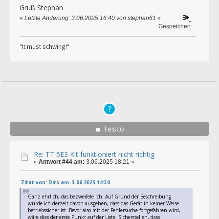
Gruß Stephan
«
Letzte Änderung: 3.06.2025 16:40 von stephan61
»
Gespeichert
"It must schwing!"
Teisco
Re: TT 5E3 Kit funktioniert nicht richtig
«
Antwort #44 am:
3.06.2025 18:21 »
Zitat von: Dirk am 3.06.2025 14:30
Ganz ehrlich, das bezweifele ich. Auf Grund der Beschreibung
würde ich derzeit davon ausgehen, dass das Gerät in keiner Weise
betriebssicher ist. Bevor also mit der Fehlersuche fortgefahren wird,
wäre dies der erste Punkt auf der Liste: Sicherstellen, dass