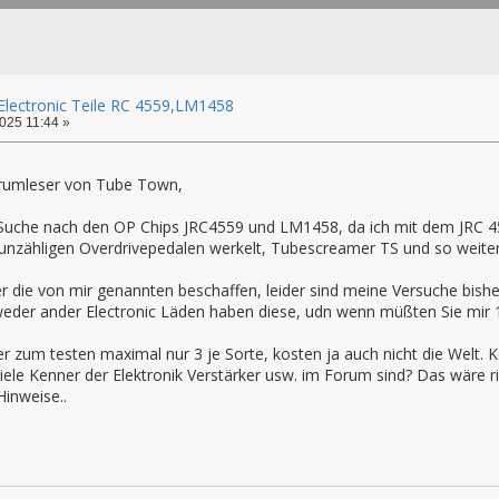
lectronic Teile RC 4559,LM1458
025 11:44 »
rumleser von Tube Town,
 Suche nach den OP Chips JRC4559 und LM1458, da ich mit dem JRC 455
n unzähligen Overdrivepedalen werkelt, Tubescreamer TS und so weiter
 die von mir genannten beschaffen, leider sind meine Versuche bisher 
eder ander Electronic Läden haben diese, udn wenn müßten Sie mir 10
er zum testen maximal nur 3 je Sorte, kosten ja auch nicht die Welt.
viele Kenner der Elektronik Verstärker usw. im Forum sind? Das wäre r
Hinweise..