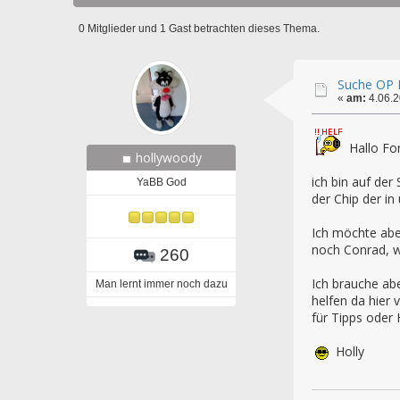
0 Mitglieder und 1 Gast betrachten dieses Thema.
Suche OP E
«
am:
4.06.2
Hallo Fo
hollywoody
ich bin auf der
YaBB God
der Chip der i
Ich möchte aber
noch Conrad, w
260
Ich brauche ab
Man lernt immer noch dazu
helfen da hier 
für Tipps oder 
Holly