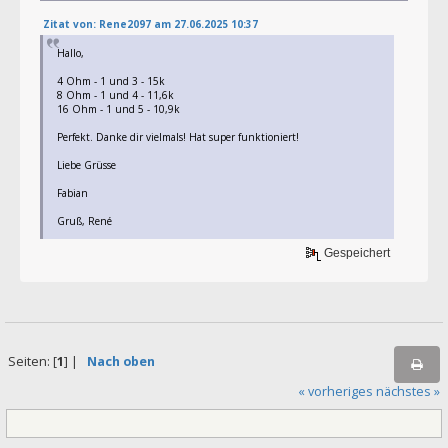
Zitat von: Rene2097 am 27.06.2025 10:37
Hallo,
4 Ohm - 1 und 3 - 15k
8 Ohm - 1 und 4 - 11,6k
16 Ohm - 1 und 5 - 10,9k
Perfekt. Danke dir vielmals! Hat super funktioniert!
Liebe Grüsse
Fabian
Gruß, René
Gespeichert
Seiten: [
1
] |
Nach oben
« vorheriges
nächstes »