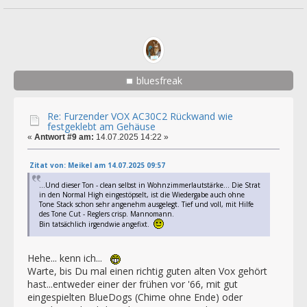
bluesfreak
Re: Furzender VOX AC30C2 Rückwand wie
festgeklebt am Gehäuse
«
Antwort #9 am:
14.07.2025 14:22 »
Zitat von: Meikel am 14.07.2025 09:57
...Und dieser Ton - clean selbst in Wohnzimmerlautstärke... Die Strat
in den Normal High eingestöpselt, ist die Wiedergabe auch ohne
Tone Stack schon sehr angenehm ausgelegt. Tief und voll, mit Hilfe
des Tone Cut - Reglers crisp. Mannomann.
Bin tatsächlich irgendwie angefixt.
Hehe... kenn ich...
Warte, bis Du mal einen richtig guten alten Vox gehört
hast...entweder einer der frühen vor '66, mit gut
eingespielten BlueDogs (Chime ohne Ende) oder