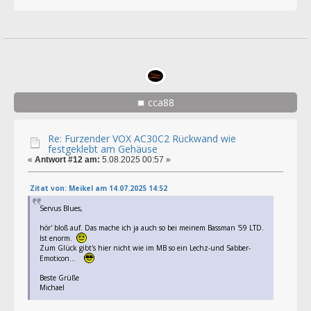
cca88
Re: Furzender VOX AC30C2 Rückwand wie
festgeklebt am Gehäuse
«
Antwort #12 am:
5.08.2025 00:57 »
Zitat von: Meikel am 14.07.2025 14:52
Servus Blues,
hör' bloß auf. Das mache ich ja auch so bei meinem Bassman '59 LTD.
Ist enorm.
Zum Glück gibt's hier nicht wie im MB so ein Lechz-und Sabber-
Emoticon...
Beste Grüße
Michael