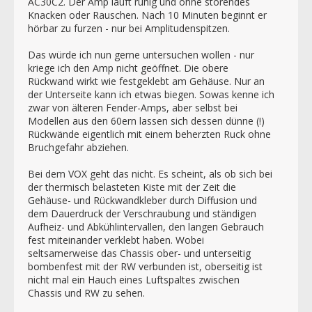
AC30C2. Der Amp läuft ruhig und ohne störendes
Knacken oder Rauschen. Nach 10 Minuten beginnt er
hörbar zu furzen - nur bei Amplitudenspitzen.
Das würde ich nun gerne untersuchen wollen - nur
kriege ich den Amp nicht geöffnet. Die obere
Rückwand wirkt wie festgeklebt am Gehäuse. Nur an
der Unterseite kann ich etwas biegen. Sowas kenne ich
zwar von älteren Fender-Amps, aber selbst bei
Modellen aus den 60ern lassen sich dessen dünne (!)
Rückwände eigentlich mit einem beherzten Ruck ohne
Bruchgefahr abziehen.
Bei dem VOX geht das nicht. Es scheint, als ob sich bei
der thermisch belasteten Kiste mit der Zeit die
Gehäuse- und Rückwandkleber durch Diffusion und
dem Dauerdruck der Verschraubung und ständigen
Aufheiz- und Abkühlintervallen, den langen Gebrauch
fest miteinander verklebt haben. Wobei
seltsamerweise das Chassis ober- und unterseitig
bombenfest mit der RW verbunden ist, oberseitig ist
nicht mal ein Hauch eines Luftspaltes zwischen
Chassis und RW zu sehen.