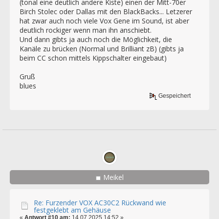
(tonal eine deutlich andere Kiste) einen der Mitt-70er
Birch Stolec oder Dallas mit den BlackBacks... Letzerer
hat zwar auch noch viele Vox Gene im Sound, ist aber
deutlich rockiger wenn man ihn anschiebt.
Und dann gibts ja auch noch die Möglichkeit, die
Kanäle zu brücken (Normal und Brilliant zB) (gibts ja
beim CC schon mittels Kippschalter eingebaut)
Gruß
blues
Gespeichert
Meikel
Re: Furzender VOX AC30C2 Rückwand wie
festgeklebt am Gehäuse
«
Antwort #10 am:
14.07.2025 14:52 »