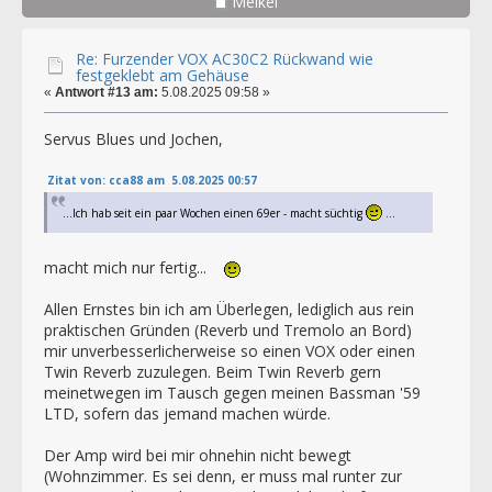
Meikel
Re: Furzender VOX AC30C2 Rückwand wie
festgeklebt am Gehäuse
«
Antwort #13 am:
5.08.2025 09:58 »
Servus Blues und Jochen,
Zitat von: cca88 am 5.08.2025 00:57
...Ich hab seit ein paar Wochen einen 69er - macht süchtig
...
macht mich nur fertig...
Allen Ernstes bin ich am Überlegen, lediglich aus rein
praktischen Gründen (Reverb und Tremolo an Bord)
mir unverbesserlicherweise so einen VOX oder einen
Twin Reverb zuzulegen. Beim Twin Reverb gern
meinetwegen im Tausch gegen meinen Bassman '59
LTD, sofern das jemand machen würde.
Der Amp wird bei mir ohnehin nicht bewegt
(Wohnzimmer. Es sei denn, er muss mal runter zur