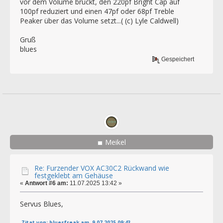
vor dem Volume brückt, den 220pf Bright Cap auf
100pf reduziert und einen 47pf oder 68pf Treble
Peaker über das Volume setzt...( (c) Lyle Caldwell)
Gruß
blues
Gespeichert
Meikel
Re: Furzender VOX AC30C2 Rückwand wie
festgeklebt am Gehäuse
«
Antwort #6 am:
11.07.2025 13:42 »
Servus Blues,
Zitat von: bluesfreak am 9.07.2025 09:43