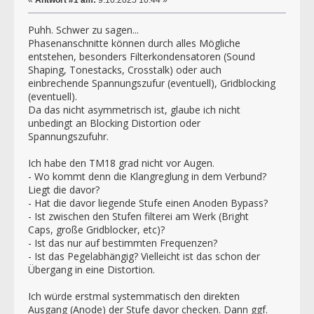
«
Antwort #1 am:
9.10.2025 10:44 »
Puhh. Schwer zu sagen...
Phasenanschnitte können durch alles Mögliche
entstehen, besonders Filterkondensatoren (Sound
Shaping, Tonestacks, Crosstalk) oder auch
einbrechende Spannungszufur (eventuell), Gridblocking
(eventuell).
Da das nicht asymmetrisch ist, glaube ich nicht
unbedingt an Blocking Distortion oder
Spannungszufuhr.
Ich habe den TM18 grad nicht vor Augen.
- Wo kommt denn die Klangreglung in dem Verbund?
Liegt die davor?
- Hat die davor liegende Stufe einen Anoden Bypass?
- Ist zwischen den Stufen filterei am Werk (Bright
Caps, große Gridblocker, etc)?
- Ist das nur auf bestimmten Frequenzen?
- Ist das Pegelabhängig? Vielleicht ist das schon der
Übergang in eine Distortion.
Ich würde erstmal systemmatisch den direkten
Ausgang (Anode) der Stufe davor checken. Dann ggf.