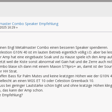
lmaster Combo Speaker Empfehlung
2025 16:29 »
nen Engl Metalmaster Combo einen besseren Speaker spendieren.
elestion G10N 40 ist im lauten Betrieb eigentlich völlig i.O. aber bei 
der Amp hat eine eingebaute Soak und zu Hause spiele ich den Amp auf
zt weil die Kiste sonst abnormal viel Gain hat und die Zerre auch nicht w
ombo blase ich dann mit einem Maxon ST9pro+ an, damit ist der Sound 
r HH Strat.
affen Bass für Palm Mutes und keine kratzigen Höhen wie der G10N 4
ielleicht an einen WGS ET 10 oder Celestion Greenback 10.
ss bei geringer Lautstärke schön tight und ohne kratzige Höhen kling
, das kann der Amp schon.
ne Empfehlung?