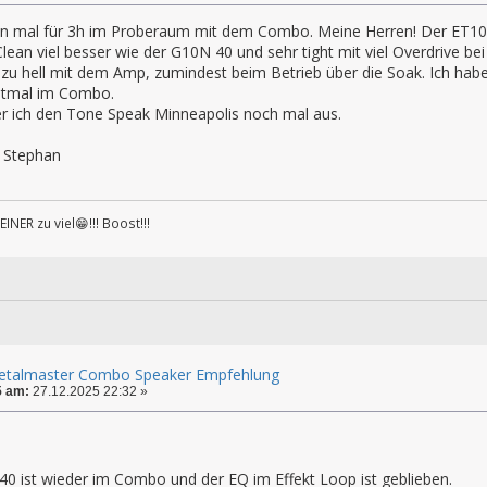
nn mal für 3h im Proberaum mit dem Combo. Meine Herren! Der ET10 
Clean viel besser wie der G10N 40 und sehr tight mit viel Overdrive b
zu hell mit dem Amp, zumindest beim Betrieb über die Soak. Ich habe
rstmal im Combo.
ier ich den Tone Speak Minneapolis noch mal aus.
 Stephan
INER zu viel😁!!! Boost!!!
Metalmaster Combo Speaker Empfehlung
5 am:
27.12.2025 22:32 »
40 ist wieder im Combo und der EQ im Effekt Loop ist geblieben.