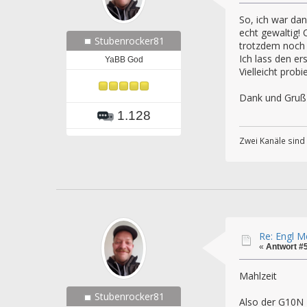
So, ich war da
echt gewaltig! 
Stubenrocker81
trotzdem noch 
Ich lass den e
YaBB God
Vielleicht prob
Dank und Gruß
1.128
Zwei Kanäle sind E
Re: Engl 
«
Antwort #
Mahlzeit
Stubenrocker81
Also der G10N 