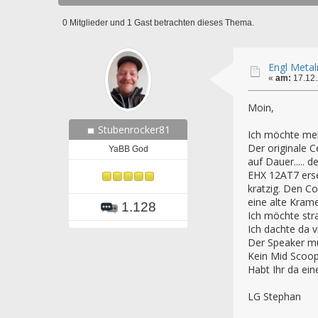
0 Mitglieder und 1 Gast betrachten dieses Thema.
Engl Meta
«
am:
17.12.
Moin,
Stubenrocker81
Ich möchte mei
Der originale C
YaBB God
auf Dauer..... 
EHX 12AT7 erset
kratzig. Den C
eine alte Krame
1.128
Ich möchte str
Ich dachte da v
Der Speaker mu
Kein Mid Scoop
Habt Ihr da ei
LG Stephan