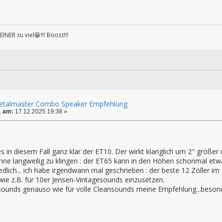
INER zu viel😁!!! Boost!!!
Metalmaster Combo Speaker Empfehlung
1 am:
17.12.2025 19:38 »
s in diesem Fall ganz klar der ET10. Der wirkt klanglich um 2" größer
hne langweilig zu klingen : der ET65 kann in den Höhen schonmal etwa
edlich... ich habe irgendwann mal geschrieben : der beste 12 Zöller im 
e z.B. für 10er Jensen-Vintagesounds einzusetzen.
sounds genauso wie für volle Cleansounds meine Empfehlung...besond