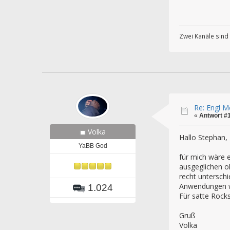
Zwei Kanäle sind E
Re: Engl 
«
Antwort #
Volka
Hallo Stephan,
YaBB God
für mich wäre e
ausgeglichen o
recht unterschi
Anwendungen wi
1.024
Für satte Rock
Gruß
Volka