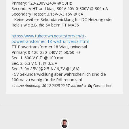
Primary: 120-230V-240V @ 50Hz
Secondary HT and bias, 300V-50V-0-300V @ 300mA
Secondary Heater: 3.15V-0-3.15V @ 6A
- Keine weitere Sekundärwicklung für DC Heizung oder
Relais wie z.B. die 5V beim TT MA36
https://www.tubetown.net/ttstore/en/tt-
powertransformer-18-watt-universal.html
TT Powertransformer 18 Watt, universal
Primary: 0-120-230-240V @ 50/60 Hz
Sec. 1: 600 V C.T. @ 100 mA
Sec. 2: 6,3 V C.T. @ 3,2 A
Sec. 3: 0V / 5V (@2,5 A / 6,3V @1,8A)
- 5V Sekundärwicklung aber wahrscheinlich sind die
100ma zu wenig für die Röhrenanzahl
«
Letzte Änderung: 30.12.2025 22:37 von tuck
»
Gespeichert