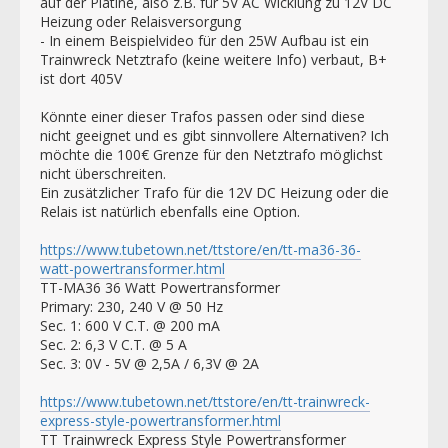
auf der Platine, also z.B. für 5V AC Wicklung zu 12V DC
Heizung oder Relaisversorgung
- In einem Beispielvideo für den 25W Aufbau ist ein
Trainwreck Netztrafo (keine weitere Info) verbaut, B+
ist dort 405V
Könnte einer dieser Trafos passen oder sind diese
nicht geeignet und es gibt sinnvollere Alternativen? Ich
möchte die 100€ Grenze für den Netztrafo möglichst
nicht überschreiten.
Ein zusätzlicher Trafo für die 12V DC Heizung oder die
Relais ist natürlich ebenfalls eine Option.
https://www.tubetown.net/ttstore/en/tt-ma36-36-
watt-powertransformer.html
TT-MA36 36 Watt Powertransformer
Primary: 230, 240 V @ 50 Hz
Sec. 1: 600 V C.T. @ 200 mA
Sec. 2: 6,3 V C.T. @ 5 A
Sec. 3: 0V - 5V @ 2,5A / 6,3V @ 2A
https://www.tubetown.net/ttstore/en/tt-trainwreck-
express-style-powertransformer.html
TT Trainwreck Express Style Powertransformer