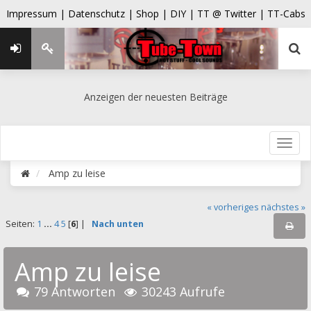
Impressum |
Datenschutz |
Shop |
DIY |
TT @ Twitter |
TT-Cabs
Anzeigen der neuesten Beiträge
Amp zu leise
« vorheriges
nächstes »
Seiten:
1
...
4
5
[
6
] |
Nach unten
Amp zu leise
79 Antworten
30243 Aufrufe