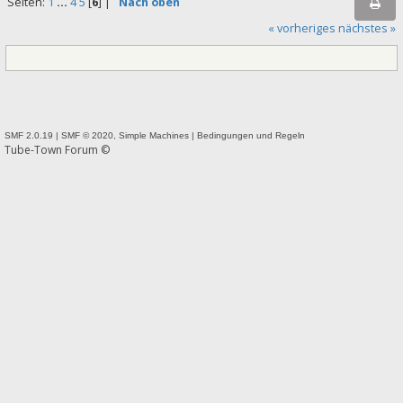
Seiten:
1
...
4
5
[
6
] |
Nach oben
« vorheriges
nächstes »
SMF 2.0.19
|
SMF © 2020
,
Simple Machines
|
Bedingungen und Regeln
Tube-Town Forum ©