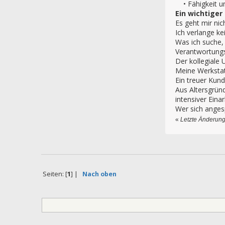
• Fähigkeit un
Ein wichtiger
Es geht mir nic
Ich verlange k
Was ich suche, 
Verantwortungsg
Der kollegiale
Meine Werkstatt
Ein treuer Kun
Aus Altersgrün
intensiver Eina
Wer sich angesp
«
Letzte Änderung
Seiten: [
1
] |
Nach oben