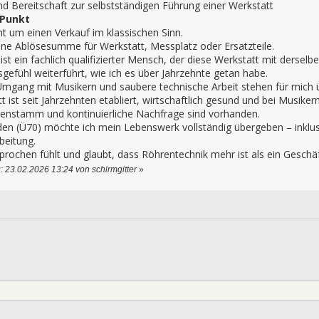
d Bereitschaft zur selbstständigen Führung einer Werkstatt
 Punkt
ht um einen Verkauf im klassischen Sinn.
eine Ablösesumme für Werkstatt, Messplatz oder Ersatzteile.
ist ein fachlich qualifizierter Mensch, der diese Werkstatt mit derse
efühl weiterführt, wie ich es über Jahrzehnte getan habe.
 Umgang mit Musikern und saubere technische Arbeit stehen für mich
 ist seit Jahrzehnten etabliert, wirtschaftlich gesund und bei Musiker
denstamm und kontinuierliche Nachfrage sind vorhanden.
den (Ü70) möchte ich mein Lebenswerk vollständig übergeben – ink
rbeitung.
rochen fühlt und glaubt, dass Röhrentechnik mehr ist als ein Geschäf
: 23.02.2026 13:24 von schirmgitter
»