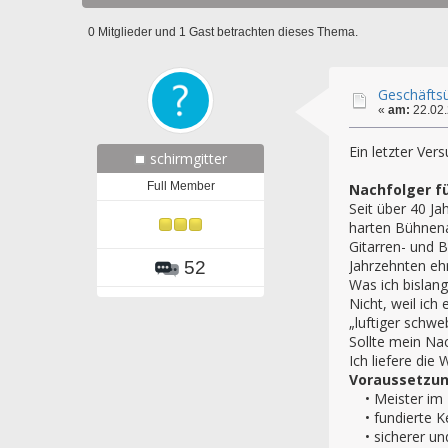
0 Mitglieder und 1 Gast betrachten dieses Thema.
Geschäfts
«
am:
22.02.
Ein letzter Ver
schirmgitter
Full Member
Nachfolger f
Seit über 40 Ja
harten Bühnena
Gitarren- und B
Jahrzehnten ehr
52
Was ich bislan
Nicht, weil ich
„luftiger schw
Sollte mein Na
Ich liefere die 
Voraussetzung
• Meister im E
• fundierte Ke
• sicherer un