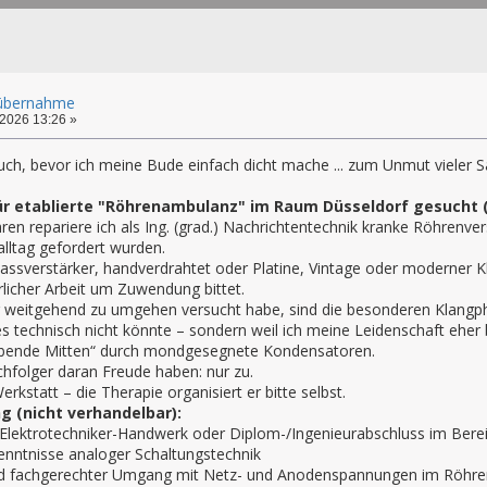
übernahme
2026 13:26 »
such, bevor ich meine Bude einfach dicht mache ... zum Unmut vieler Sa
ür etablierte "Röhrenambulanz" im Raum Düsseldorf gesucht
hren repariere ich als Ing. (grad.) Nachrichtentechnik kranke Röhrenve
lltag gefordert wurden.
assverstärker, handverdrahtet oder Platine, Vintage oder moderner Kl
licher Arbeit um Zuwendung bittet.
g weitgehend zu umgehen versucht habe, sind die besonderen Klangph
 es technisch nicht könnte – sondern weil ich meine Leidenschaft eher
ebende Mitten“ durch mondgesegnete Kondensatoren.
chfolger daran Freude haben: nur zu.
Werkstatt – die Therapie organisiert er bitte selbst.
 (nicht verhandelbar):
lektrotechniker-Handwerk oder Diplom-/Ingenieurabschluss im Berei
nntnisse analoger Schaltungstechnik
d fachgerechter Umgang mit Netz- und Anodenspannungen im Röhre